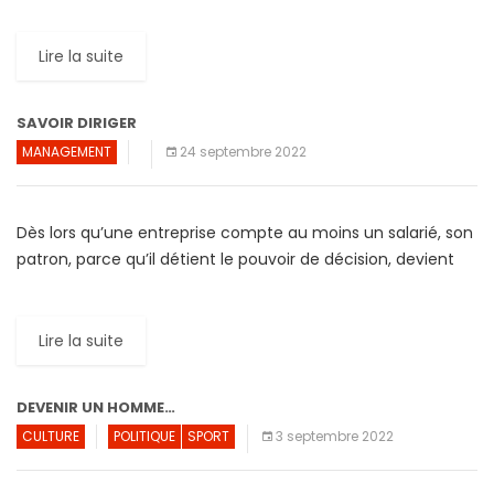
augmentation de la productivité de 15% . Outre […]
Lire la suite
SAVOIR DIRIGER
MANAGEMENT
24 septembre 2022
Dès lors qu’une entreprise compte au moins un salarié, son
patron, parce qu’il détient le pouvoir de décision, devient
un « Manager » et doit se comporter comme […]
Lire la suite
DEVENIR UN HOMME…
CULTURE
POLITIQUE
SPORT
3 septembre 2022