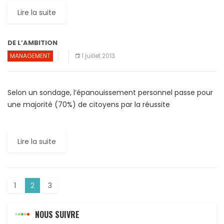
Lire la suite
DE L’AMBITION
MANAGEMENT
1 juillet 2013
Selon un sondage, l’épanouissement personnel passe pour
une majorité (70%) de citoyens par la réussite
professionnelle, ce qui signifie que la quête de la promotion
sociale […]
Lire la suite
1
2
3
NOUS SUIVRE