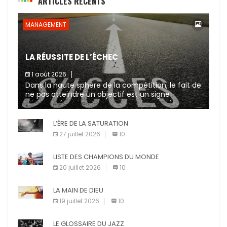
ARTICLES RÉCENTS
MANAGEMENT
LA RÉUSSITE DE L’ÉCHEC
1 août 2026
Dans la haute sphère de la compétition, le fait de
ne pas atteindre un objectif est un signe
d’incompétence et une source de sanctions
diverses (avertissement, […]
L’ÈRE DE LA SATURATION
27 juillet 2026
10
LISTE DES CHAMPIONS DU MONDE
20 juillet 2026
10
LA MAIN DE DIEU
19 juillet 2026
10
LE GLOSSAIRE DU JAZZ