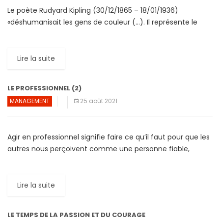
Le poète Rudyard Kipling (30/12/1865 – 18/01/1936)
«déshumanisait les gens de couleur (…). Il représente le
colonialisme et les valeurs contraires aux droits de
l’homme. Son […]
Lire la suite
LE PROFESSIONNEL (2)
MANAGEMENT
25 août 2021
Agir en professionnel signifie faire ce qu’il faut pour que les
autres nous perçoivent comme une personne fiable,
respectueuse et compétente. Selon votre lieu de travail […]
Lire la suite
LE TEMPS DE LA PASSION ET DU COURAGE