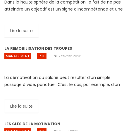
Dans la haute sphère de la compétition, le fait de ne pas
atteindre un objectif est un signe d’incompétence et une
source de sanctions diverses (avertissement, […]
Lire la suite
LA REMOBILISATION DES TROUPES
MANAGEMENT
R.H.
17 février 2026
La démotivation du salarié peut résulter d’un simple
passage à vide, ponctuel. C’est le cas, par exemple, d’un
salarié souffrant de problèmes personnels (divorce,
décès…). Vaut […]
Lire la suite
LES CLÉS DE LA MOTIVATION