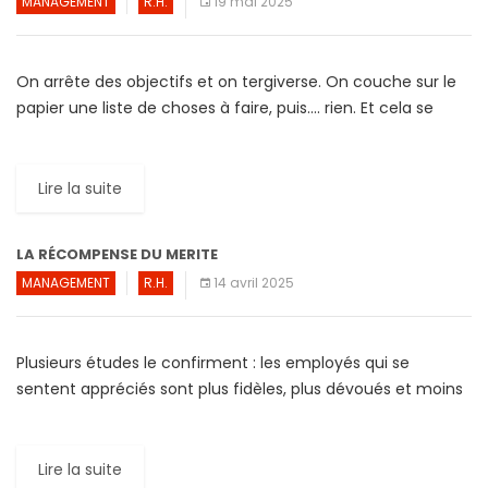
MANAGEMENT
R.H.
19 mai 2025
On arrête des objectifs et on tergiverse. On couche sur le
papier une liste de choses à faire, puis…. rien. Et cela se
produit encore, encore […]
Lire la suite
LA RÉCOMPENSE DU MERITE
MANAGEMENT
R.H.
14 avril 2025
Plusieurs études le confirment : les employés qui se
sentent appréciés sont plus fidèles, plus dévoués et moins
susceptibles de démissionner ou prendre un congé
maladie. Un […]
Lire la suite