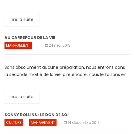
quelque chose d’extraordinaires. Des mémoires parus […]
Lire la suite
AU CARREFOUR DE LA VIE
MANAGEMENT
24 mai 2018
Sans absolument aucune préparation, nous entrons dans
la seconde moitié de la vie; pire encore, nous le faisons en
étant faussement persuadés que les vérités et […]
Lire la suite
SONNY ROLLINS : LE DON DE SOI
CULTURE
MANAGEMENT
14 décembre 2017