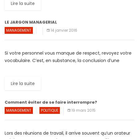
Lire la suite
LE JARGON MANAGERIAL
MANAGEMENT
14 janvier 2016
Si votre personnel vous manque de respect, revoyez votre
vocabulaire. C’est, en substance, la conclusion d’une
recherche qui a établi une liste des phrases anti-
managériale du […]
Lire la suite
Comment éviter de se faire interrompre?
MANAGEMENT
POLITIQUE
19 mars 2015
Lors des réunions de travail, il arrive souvent qu’un orateur