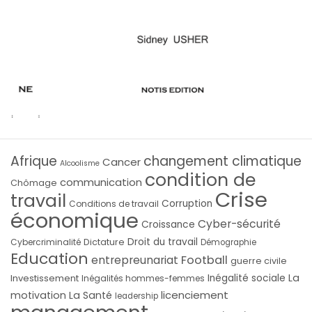
Afrique
changement climatique
Cancer
Alcoolisme
condition de
communication
Chômage
Crise
travail
Corruption
Conditions de travail
économique
Cyber-sécurité
Croissance
Droit du travail
Cybercriminalité
Dictature
Démographie
Education
Football
entrepreunariat
guerre civile
La
Investissement
Inégalité sociale
Inégalités hommes-femmes
licenciement
motivation
La Santé
leadership