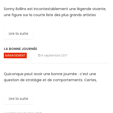
Sonny Rollins est incontestablement une légende vivante,
une figure sur la courte liste des plus grands artistes
vivants. Son vaste répertoire, sa foisonnante intelligence,
sa profonde […]
Lire la suite
LA BONNE JOURNÉE
MANAGEMENT
4 septembre 2017
Quiconque peut avoir une bonne journée : c’est une
question de stratégie et de comportements. Certes,
certaines zones –cas de force majeur- restent
incontrôlables, mais en modifiant […]
Lire la suite