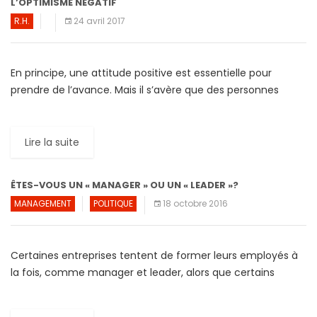
L’OPTIMISME NEGATIF
R.H.
24 avril 2017
En principe, une attitude positive est essentielle pour
prendre de l’avance. Mais il s’avère que des personnes
atteintes d’un optimisme sans borne peuvent constituer
un obstacle […]
Lire la suite
ÊTES-VOUS UN « MANAGER » OU UN « LEADER »?
MANAGEMENT
POLITIQUE
18 octobre 2016
Certaines entreprises tentent de former leurs employés à
la fois, comme manager et leader, alors que certains
considèrent ces deux fonctions nettement différentes. En
réalité, la […]