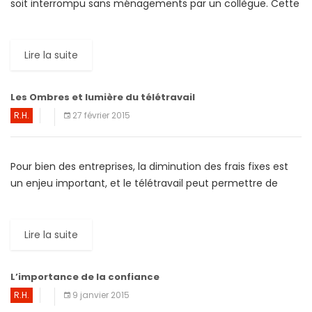
soit interrompu sans ménagements par un collègue. Cette
pratique affecterait plus les femmes que les hommes. […]
Lire la suite
Les Ombres et lumière du télétravail
R.H.
27 février 2015
Pour bien des entreprises, la diminution des frais fixes est
un enjeu important, et le télétravail peut permettre de
réduire de façon importante la facture du […]
Lire la suite
L’importance de la confiance
R.H.
9 janvier 2015