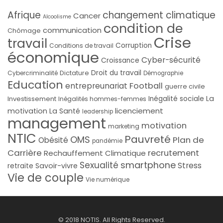
Afrique
changement climatique
Cancer
Alcoolisme
condition de
communication
Chômage
Crise
travail
Corruption
Conditions de travail
économique
Cyber-sécurité
Croissance
Droit du travail
Cybercriminalité
Dictature
Démographie
Education
Football
entrepreunariat
guerre civile
La
Investissement
Inégalité sociale
Inégalités hommes-femmes
licenciement
motivation
La Santé
leadership
management
motivation
marketing
NTIC
Pauvreté
OMS
Plan de
Obésité
pandémie
Carrière
recrutement
Rechauffement Climatique
smartphone
Sexualité
Stress
Savoir-vivre
retraite
Vie de couple
Vie numérique
© 2018 NOTIS. All Rights Reserved.