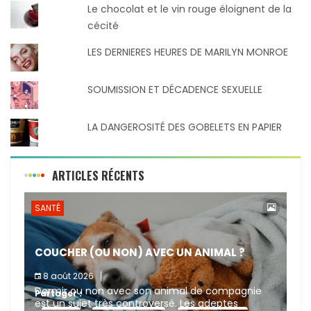
Le chocolat et le vin rouge éloignent de la
cécité
LES DERNIERES HEURES DE MARILYN MONROE
SOUMISSION ET DÉCADENCE SEXUELLE
LA DANGEROSITÉ DES GOBELETS EN PAPIER
ARTICLES RÉCENTS
SANTÉ
COUCHER (OU NON) AVEC UN ANIMAL ?
8 août 2026
Dormir ou non avec son animal de compagnie
Partager :
est un sujet très controversé. Les adeptes