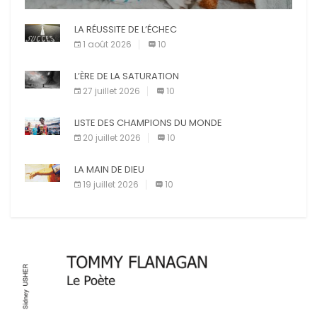
affirment que la présence de leur compagnon à
X
Facebook
Pinterest
quatre pattes les […]
LA RÉUSSITE DE L’ÉCHEC
E-mail
Imprimer
1 août 2026
10
L’ÈRE DE LA SATURATION
27 juillet 2026
10
LISTE DES CHAMPIONS DU MONDE
20 juillet 2026
10
LA MAIN DE DIEU
19 juillet 2026
10