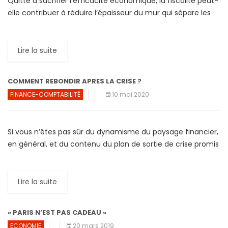
Quitte à sacrifier l’efficacité économique, la fiscalité peut-
elle contribuer à réduire l’épaisseur du mur qui sépare les
«riches» et les «pauvres»? Les critères de la juste […]
Lire la suite
COMMENT REBONDIR APRES LA CRISE ?
FINANCE-COMPTABILITÉ
10 mai 2020
Si vous n’êtes pas sûr du dynamisme du paysage financier,
en général, et du contenu du plan de sortie de crise promis
par les autorités publiques, […]
Lire la suite
« PARIS N’EST PAS CADEAU »
ECONOMIE
20 mars 2019