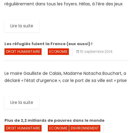
régulièrement dans tous les foyers. Hélas, à l’ère des jeux
informatiques et […]
Lire la suite
Les réfugiés fuient la France (eux aussi) !
DROIT HUMANITAIRE
ECONOMIE
15 septembre 2014
Le maire Gaulliste de Calais, Madame Natacha Bouchart, a
déclaré « l’état d’urgence », car le port de sa ville est « prise
en otage » par des milliers de […]
Lire la suite
Plus de 2,2 milliards de pauvres dans le monde
DROIT HUMANITAIRE
ECONOMIE
ENVIRONNEMENT