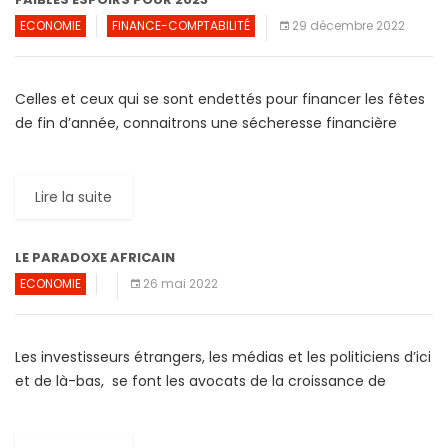
ECONOMIE
FINANCE-COMPTABILITÉ
29 décembre 2022
Celles et ceux qui se sont endettés pour financer les fêtes
de fin d’année, connaitrons une sécheresse financière
encore plus forte l’année prochaine. En effet, la […]
Lire la suite
LE PARADOXE AFRICAIN
ECONOMIE
26 mai 2022
Les investisseurs étrangers, les médias et les politiciens d’ici
et de là-bas, se font les avocats de la croissance de
l’économie africaine. Tous ont deux mots […]