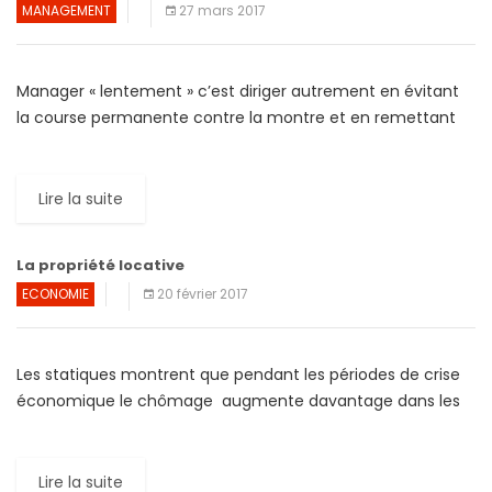
MANAGEMENT
27 mars 2017
Manager « lentement » c’est diriger autrement en évitant
la course permanente contre la montre et en remettant
les hommes et les femmes au cœur de l’organisation de
[…]
Lire la suite
La propriété locative
ECONOMIE
20 février 2017
Les statiques montrent que pendant les périodes de crise
économique le chômage augmente davantage dans les
pays où les propriétaires sont plus nombreux. Bien sûr, ce
[…]
Lire la suite