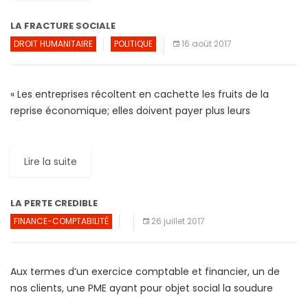
LA FRACTURE SOCIALE
DROIT HUMANITAIRE
POLITIQUE
16 août 2017
« Les entreprises récoltent en cachette les fruits de la
reprise économique; elles doivent payer plus leurs
employés qui souffrent depuis trop longtemps. » C’est le cri
de […]
Lire la suite
LA PERTE CREDIBLE
FINANCE-COMPTABILITÉ
26 juillet 2017
Aux termes d’un exercice comptable et financier, un de
nos clients, une PME ayant pour objet social la soudure
sous-marine, a vu son chiffre d’affaires lourdement […]