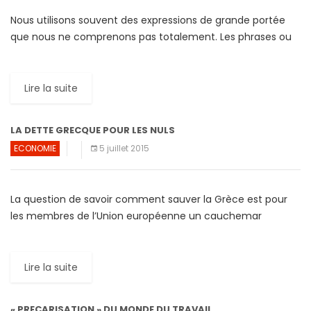
Nous utilisons souvent des expressions de grande portée
que nous ne comprenons pas totalement. Les phrases ou
mots comme «génération X», «génération y» ou encore
«baby-boomers» […]
Lire la suite
LA DETTE GRECQUE POUR LES NULS
ECONOMIE
5 juillet 2015
La question de savoir comment sauver la Grèce est pour
les membres de l’Union européenne un cauchemar
récurrent qui dure depuis plus de cinq ans. Avec […]
Lire la suite
« PRECARISATION » DU MONDE DU TRAVAIL