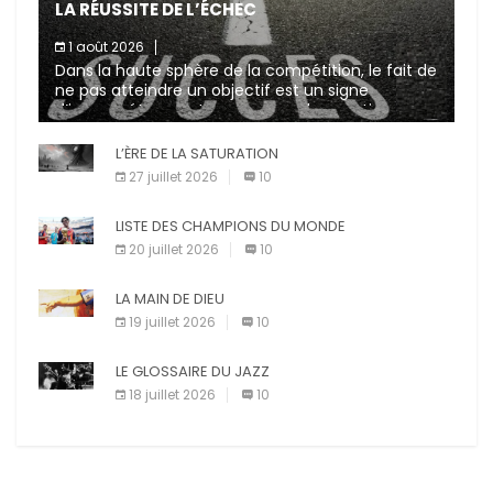
LA RÉUSSITE DE L’ÉCHEC
1 août 2026
Dans la haute sphère de la compétition, le fait de
ne pas atteindre un objectif est un signe
d’incompétence et une source de sanctions
diverses (avertissement, […]
L’ÈRE DE LA SATURATION
27 juillet 2026
10
LISTE DES CHAMPIONS DU MONDE
20 juillet 2026
10
LA MAIN DE DIEU
19 juillet 2026
10
LE GLOSSAIRE DU JAZZ
18 juillet 2026
10