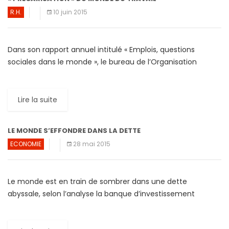
R.H.
10 juin 2015
Dans son rapport annuel intitulé « Emplois, questions
sociales dans le monde », le bureau de l’Organisation
internationale du travail a constaté que les trois quarts des
employés […]
Lire la suite
LE MONDE S’EFFONDRE DANS LA DETTE
ECONOMIE
28 mai 2015
Le monde est en train de sombrer dans une dette
abyssale, selon l’analyse la banque d’investissement
international, Goldman Sachs. Andrew Wilson, à la tête du
département […]