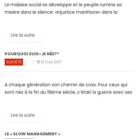
Le malaise social se développe et le peuple rumine sa
misère dans le silence: «injustice manifeste» dans la
répartition des richesses, ennui du «sentiment d’inutilité»,
solitude […]
Lire la suite
POURQUOI SUIS-JE NÉE?*
SOCIÉTÉ
12 mai 2017
A chaque génération son chemin de croix. Pour ceux qui
sont nés à la fin du 19ème siècle, c’était la guerre avec ses
29 millions de […]
Lire la suite
LE « SLOW MANAGEMENT »