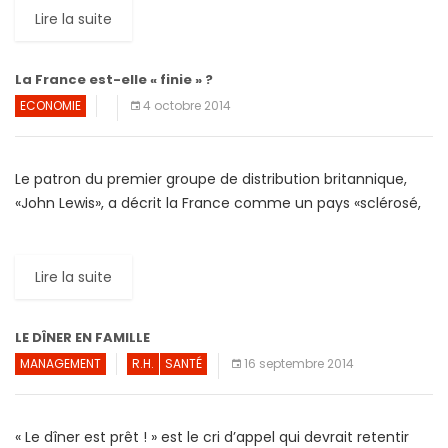
Lire la suite
La France est-elle « finie » ?
ECONOMIE
4 octobre 2014
Le patron du premier groupe de distribution britannique,
«John Lewis», a décrit la France comme un pays «sclérosé,
sombre et sans espoir». Andy Street a conseillé […]
Lire la suite
LE DÎNER EN FAMILLE
MANAGEMENT
R.H.
SANTÉ
16 septembre 2014
« Le dîner est prêt ! » est le cri d’appel qui devrait retentir