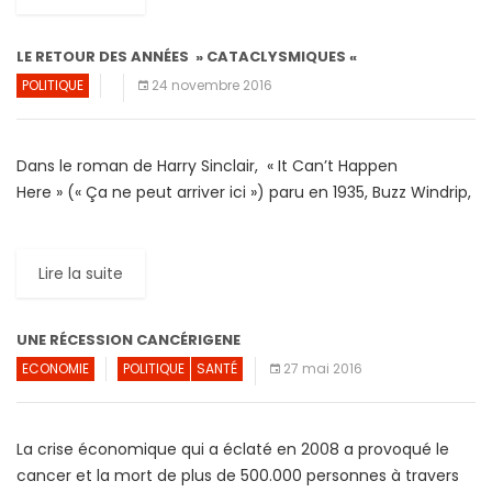
LE RETOUR DES ANNÉES » CATACLYSMIQUES «
POLITIQUE
24 novembre 2016
Dans le roman de Harry Sinclair, « It Can’t Happen
Here » (« Ça ne peut arriver ici ») paru en 1935, Buzz Windrip,
un analphabète-inculte se présente à l’élection
présidentielle. […]
Lire la suite
UNE RÉCESSION CANCÉRIGENE
ECONOMIE
POLITIQUE
SANTÉ
27 mai 2016
La crise économique qui a éclaté en 2008 a provoqué le
cancer et la mort de plus de 500.000 personnes à travers