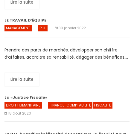
Lire la suite
LE TRAVAIL D’ÉQUIPE
MANAGEMENT
R.H.
30 janvier 2022
Prendre des parts de marchés, développer son chiffre
d’affaires, accroitre sa rentabilité, dégager des bénéfices…,
sont peut-être des objectifs à la portée de tous. Mais
comment […]
Lire la suite
La «Justice Fiscale»
DROIT HUMANITAIRE
FINANCE-COMPTABILITÉ
FISCALITÉ
18 août 2020