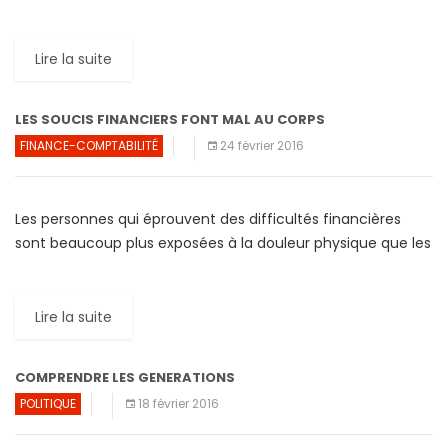
le monde. Les scientifiques […]
Lire la suite
LES SOUCIS FINANCIERS FONT MAL AU CORPS
FINANCE-COMPTABILITÉ
24 février 2016
Les personnes qui éprouvent des difficultés financières
sont beaucoup plus exposées à la douleur physique que les
gens qui ont une bonne assise financière. Ce constat […]
Lire la suite
COMPRENDRE LES GENERATIONS
POLITIQUE
18 février 2016