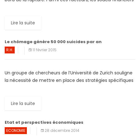
occupent une place de plus en plus déterminante. […]
Lire la suite
Le chômage génère 50 000 suicides par an
R.H.
11 février 2015
Un groupe de chercheurs de l’Université de Zurich souligne
la nécessité de mettre en place des stratégies spécifiques
de prévention chez les chômeurs à toutes les […]
Lire la suite
Etat et perspectives économiques
ECONOMIE
28 décembre 2014