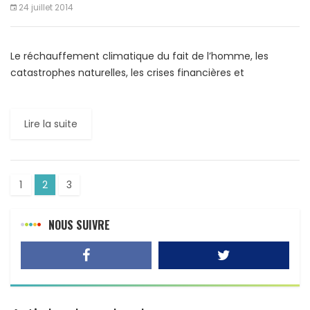
24 juillet 2014
Le réchauffement climatique du fait de l’homme, les
catastrophes naturelles, les crises financières et
l’incompétence des autorités politiques publiques risquent
de faire croître la pauvreté dans […]
Lire la suite
1
2
3
NOUS SUIVRE