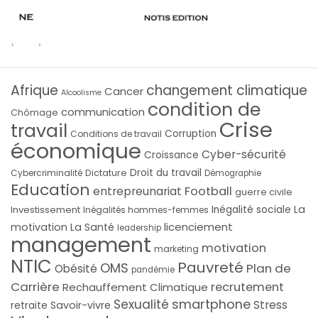
Afrique
changement climatique
Cancer
Alcoolisme
condition de
communication
Chômage
Crise
travail
Corruption
Conditions de travail
économique
Cyber-sécurité
Croissance
Droit du travail
Cybercriminalité
Dictature
Démographie
Education
Football
entrepreunariat
guerre civile
La
Investissement
Inégalité sociale
Inégalités hommes-femmes
licenciement
motivation
La Santé
leadership
management
motivation
marketing
NTIC
Pauvreté
OMS
Plan de
Obésité
pandémie
Carrière
recrutement
Rechauffement Climatique
smartphone
Sexualité
Stress
Savoir-vivre
retraite