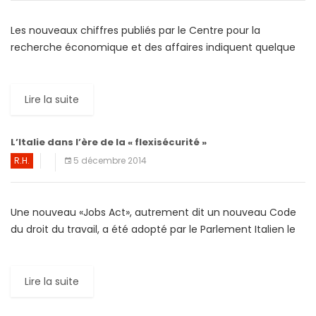
Les nouveaux chiffres publiés par le Centre pour la
recherche économique et des affaires indiquent quelque
changement dans le classement des dix pays les plus
performants […]
Lire la suite
L’Italie dans l’ère de la « flexisécurité »
R.H.
5 décembre 2014
Une nouveau «Jobs Act», autrement dit un nouveau Code
du droit du travail, a été adopté par le Parlement Italien le
03 décembre 2014. Cette réforme […]
Lire la suite