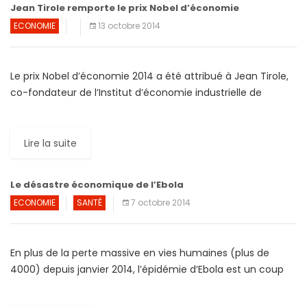
Jean Tirole remporte le prix Nobel d’économie
ECONOMIE
13 octobre 2014
Le prix Nobel d’économie 2014 a été attribué à Jean Tirole,
co-fondateur de l’Institut d’économie industrielle de
Toulouse (France), berceau de ce qu’on appelle
aujourd’hui «école […]
Lire la suite
Le désastre économique de l’Ebola
ECONOMIE
SANTÉ
7 octobre 2014
En plus de la perte massive en vies humaines (plus de
4000) depuis janvier 2014, l’épidémie d’Ebola est un coup
dur économique particulièrement pour les familles […]