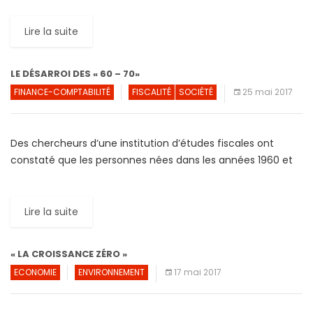
Lire la suite
LE DÉSARROI DES « 60 – 70»
FINANCE-COMPTABILITÉ
FISCALITÉ
SOCIÉTÉ
25 mai 2017
Des chercheurs d’une institution d’études fiscales ont
constaté que les personnes nées dans les années 1960 et
1970 ne bénéficient pas de revenus nets plus élevés […]
Lire la suite
« LA CROISSANCE ZÉRO »
ECONOMIE
ENVIRONNEMENT
17 mai 2017