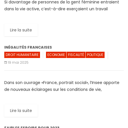
Si davantage de personnes de la gent féminine entraient
dans la vie active, c’est-à-dire exerçaient un travail
rémunéré, la croissance économique mondiale
bénéficierait d’un véritable « coup […]
Lire la suite
INÉGALITÉS FRANCAISES
DROIT HUMANITAIRE
ECONOMIE
FISCALITÉ
POLITIQUE
19 mai 2025
Dans son ouvrage «France, portrait social», l’Insee apporte
de nouveaux éclairages sur les conditions de vie,
l’éducation, les salaires, la famille ou encore l’immigration.
Cet ouvrage […]
Lire la suite
FAIBLES ESPOIRS POUR 2023