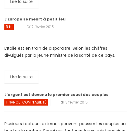
Lire la suite
L’Europe se meurt à petit feu
R.H.
17 février 2015
L’Italie est en train de disparaitre. Selon les chiffres
divulgués par la jeune ministre de la santé de ce pays,
Beatrice Lorenzin, les nouveau-nés ne sont […]
Lire la suite
L’argent est devenu le premier souci des couples
FINANCE-COMPTABILITÉ
13 février 2015
Plusieurs facteurs externes peuvent pousser les couples au
bord de la rupture. Parmi ces facteurs, les soucis financiers