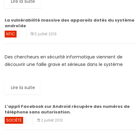
Lire la suite
La vulnérabilité massive des appareils dotés du système
androïde
NTIC
5 juillet 2013
Des chercheurs en sécurité informatique viennent de
découvrir une faille grave et sérieuse dans le système
d’exploitation Androïde. Il s’agit d’une lacune qui permet
aux pirates […]
Lire la suite
L’appli Facebook sur Android récupère des numéros de
téléphone sans autorisation.
SOCIÉTÉ
2 juillet 2013