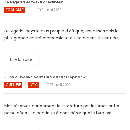
Le Nigeria est-t-il crédible?
ECONOMIE
21 mai 2014
Le Nigeria, pays le plus peuplé d’Afrique, est désormais la
plus grande entité économique du continent. Il vient de
devancer l’Afrique du Sud, grâce une majoration […]
Lire la suite
« Les e-books sont une catastrophe ! »*
CULTURE
NTIC
17 avril 2014
Mes réserves concernant la littérature par Internet ont à
peine décru ; je continue à considérer que le livre est
intrinsèquement supérieur : à la fois […]