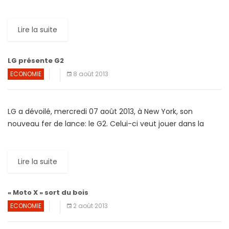
smart » (intelligents), l’appel n’est plus qu’une fonction […]
Lire la suite
LG présente G2
ECONOMIE
8 août 2013
LG a dévoilé, mercredi 07 août 2013, à New York, son
nouveau fer de lance: le G2. Celui-ci veut jouer dans la
cour des grands avec […]
Lire la suite
« Moto X » sort du bois
ECONOMIE
2 août 2013