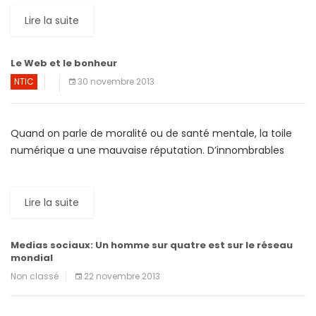
Lire la suite
Le Web et le bonheur
NTIC
30 novembre 2013
Quand on parle de moralité ou de santé mentale, la toile
numérique a une mauvaise réputation. D’innombrables
articles affirment que l’accès régulier à Internet est source
[…]
Lire la suite
Medias sociaux: Un homme sur quatre est sur le réseau
mondial
Non classé
22 novembre 2013