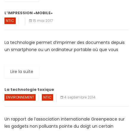
L’IMPRESSION «MOBILE»
NTIC
15 mai 2017
La technologie permet d’imprimer des documents depuis
un smartphone ou un ordinateur portable où que vous
vous trouviez et quand vous voulez. Documents
commerciaux, photos, avant-projets, […]
Lire la suite
La technologie toxique
ENVIRONNEMENT
NTIC
4 septembre 2014
Un rapport de l’association internationale Greenpeace sur
les gadgets non polluants pointe du doigt un certain