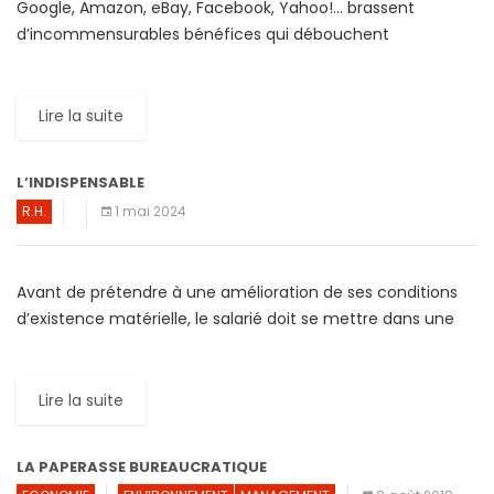
Google, Amazon, eBay, Facebook, Yahoo!… brassent
d’incommensurables bénéfices qui débouchent
paradoxalement sur de très faibles impôts. Cette faible
imposition des géants du Web au regard de […]
Lire la suite
L’INDISPENSABLE
R.H.
1 mai 2024
Avant de prétendre à une amélioration de ses conditions
d’existence matérielle, le salarié doit se mettre dans une
position confortable. Une position de force qui lui […]
Lire la suite
LA PAPERASSE BUREAUCRATIQUE