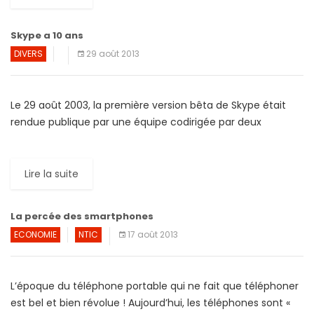
Skype a 10 ans
DIVERS
29 août 2013
Le 29 août 2003, la première version bêta de Skype était
rendue publique par une équipe codirigée par deux
Suédois, Niklas Zennström et Janus Friis. 10 […]
Lire la suite
La percée des smartphones
ECONOMIE
NTIC
17 août 2013
L’époque du téléphone portable qui ne fait que téléphoner
est bel et bien révolue ! Aujourd’hui, les téléphones sont «