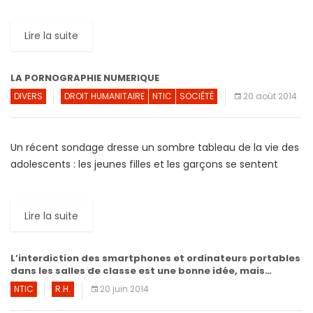
nombre de Géants de la technologie mobile, comme
Samsung, Sony, […]
Lire la suite
LA PORNOGRAPHIE NUMERIQUE
DIVERS
DROIT HUMANITAIRE
NTIC
SOCIÉTÉ
20 août 2014
Un récent sondage dresse un sombre tableau de la vie des
adolescents : les jeunes filles et les garçons se sentent
contraints de se conformer aux nouvelles […]
Lire la suite
L’interdiction des smartphones et ordinateurs portables
dans les salles de classe est une bonne idée, mais…
NTIC
R.H.
20 juin 2014