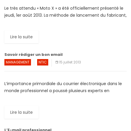
Le très attendu « Moto X » a été officiellement présenté le
jeudi, 1er août 2013. La méthode de lancement du fabricant,
Motorola, est quelque peu particulière: il […]
Lire la suite
Savoir rédiger un bon email
MANAGEMENT
NTIC
15 juillet 2013
L’importance primordiale du courrier électronique dans le
monde professionnel a poussé plusieurs experts en
communication à se pencher sur la question. Il en résulte
une littérature […]
Lire la suite
L’E-mail professionnel