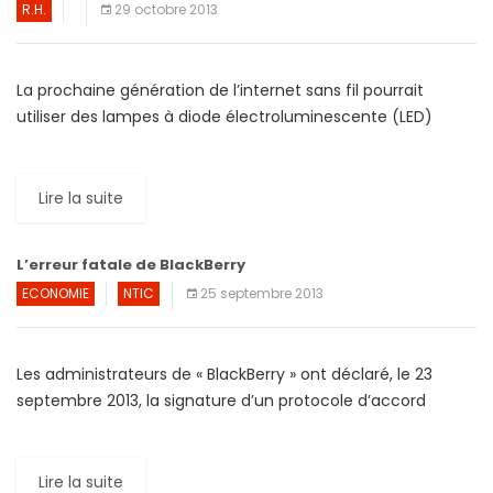
R.H.
29 octobre 2013
La prochaine génération de l’internet sans fil pourrait
utiliser des lampes à diode électroluminescente (LED)
converties pour transmettre des données plus rapidement
et à moindre coût […]
Lire la suite
L’erreur fatale de BlackBerry
ECONOMIE
NTIC
25 septembre 2013
Les administrateurs de « BlackBerry » ont déclaré, le 23
septembre 2013, la signature d’un protocole d’accord
fragilisant encore plus la situation juridique d’une société
en […]
Lire la suite