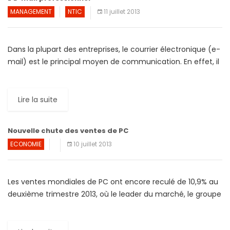
MANAGEMENT
NTIC
11 juillet 2013
Dans la plupart des entreprises, le courrier électronique (e-
mail) est le principal moyen de communication. En effet, il
est avéré que, dans le monde du travail, […]
Lire la suite
Nouvelle chute des ventes de PC
ECONOMIE
10 juillet 2013
Les ventes mondiales de PC ont encore reculé de 10,9% au
deuxième trimestre 2013, où le leader du marché, le groupe
américain HP, a été dépassé […]