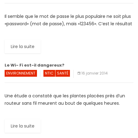
Il semble que le mot de passe le plus populaire ne soit plus
«password» (mot de passe), mais «123456». C’est le résultat
de l’enquête annuelle des […]
Lire la suite
Le Wi- Fi est-il dangereux?
ENVIRONNEMENT
NTIC
SANTÉ
16 janvier 2014
Une étude a constaté que les plantes placées près d’un
routeur sans fil meurent au bout de quelques heures.
Certains scientifiques pensent que cette désagrégation
soudaine […]
Lire la suite