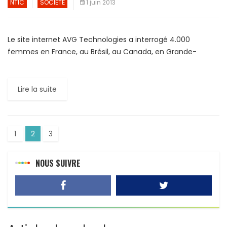
NTIC
SOCIÉTÉ
1 juin 2013
Le site internet AVG Technologies a interrogé 4.000
femmes en France, au Brésil, au Canada, en Grande-
Bretagne, aux États-Unis et en Allemagne. Le résultat est
sans […]
Lire la suite
1
2
3
NOUS SUIVRE