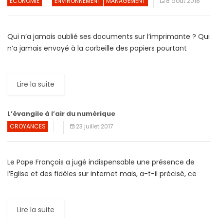
ECONOMIE
ENVIRONNEMENT
MANAGEMENT
8 août 2018
Qui n’a jamais oublié ses documents sur l’imprimante ? Qui
n’a jamais envoyé à la corbeille des papiers pourtant
fraîchement imprimés ?… Les chiffres le confirment. […]
Lire la suite
L’évangile à l’air du numérique
CROYANCES
23 juillet 2017
Le Pape François a jugé indispensable une présence de
l’Eglise et des fidèles sur internet mais, a-t-il précisé, ce
n’est «pas suffisant ». Selon le chef […]
Lire la suite