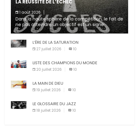
LA RÉUSSITE DE L’ÉCHEC
1 août 2026
Dans la haute sphère de la compétition, le fait de
ne pas atteindre un objectif est un signe
d’incompétence et une source de sanctions
diverses (avertissement, […]
L’ÈRE DE LA SATURATION
27 juillet 2026
10
LISTE DES CHAMPIONS DU MONDE
20 juillet 2026
10
LA MAIN DE DIEU
19 juillet 2026
10
LE GLOSSAIRE DU JAZZ
18 juillet 2026
10