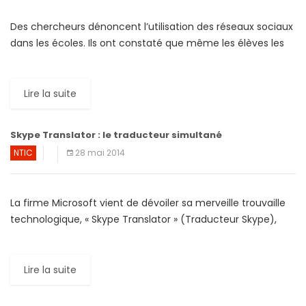
Des chercheurs dénoncent l’utilisation des réseaux sociaux
dans les écoles. Ils ont constaté que même les élèves les
plus intelligents deviennent distraits lorsqu’ils utilisent
Internet à […]
Lire la suite
Skype Translator : le traducteur simultané
NTIC
28 mai 2014
La firme Microsoft vient de dévoiler sa merveille trouvaille
technologique, « Skype Translator » (Traducteur Skype),
capable de décoder toutes les langues en temps réel. Cela
signifie que […]
Lire la suite