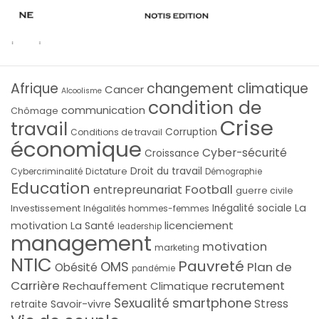
Afrique
changement climatique
Cancer
Alcoolisme
condition de
communication
Chômage
Crise
travail
Corruption
Conditions de travail
économique
Cyber-sécurité
Croissance
Droit du travail
Cybercriminalité
Dictature
Démographie
Education
Football
entrepreunariat
guerre civile
La
Investissement
Inégalité sociale
Inégalités hommes-femmes
licenciement
motivation
La Santé
leadership
management
motivation
marketing
NTIC
Pauvreté
OMS
Plan de
Obésité
pandémie
Carrière
recrutement
Rechauffement Climatique
smartphone
Sexualité
Stress
Savoir-vivre
retraite