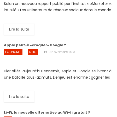
Selon un nouveau rapport publié par l’institut « eMarketer »,
intitulé « Les utilisateurs de réseaux sociaux dans le monde
en 2013: Prévisions et estimations comparatives, » près […]
Lire la suite
Apple peut-il «croquer» Google ?
ECONOMIE
NTIC
10 novembre 2013
Hier alliés, aujourd’hui ennemis, Apple et Google se livrent à
une bataille tous-azimuts. L’enjeu est énorme : gagner les
cœurs, les esprits et les revenus à […]
Lire la suite
Li-Fi, la nouvelle alternative au Wi-fi gratuit ?