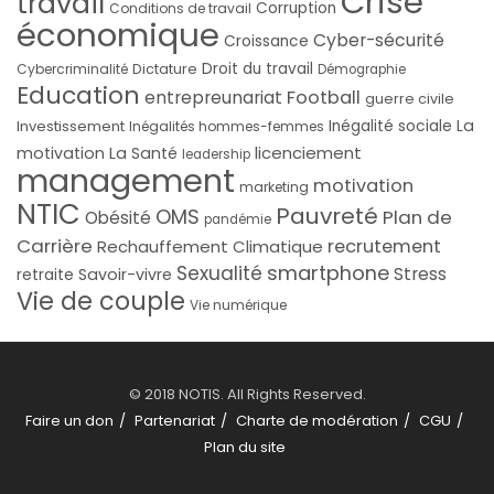
Crise
travail
Corruption
Conditions de travail
économique
Cyber-sécurité
Croissance
Droit du travail
Cybercriminalité
Dictature
Démographie
Education
Football
entrepreunariat
guerre civile
La
Investissement
Inégalité sociale
Inégalités hommes-femmes
licenciement
motivation
La Santé
leadership
management
motivation
marketing
NTIC
Pauvreté
OMS
Plan de
Obésité
pandémie
Carrière
recrutement
Rechauffement Climatique
smartphone
Sexualité
Stress
Savoir-vivre
retraite
Vie de couple
Vie numérique
© 2018 NOTIS. All Rights Reserved.
Faire un don
Partenariat
Charte de modération
CGU
Plan du site