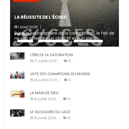
LA RÉUSSITE DE L’ÉCHEC
1 août 2026
Dans la haute sphère de la compétition, le fait de
Partager :
ne pas atteindre un objectif est un signe
d’incompétence et une source de sanctions
X
Facebook
Pinterest
diverses (avertissement, […]
L’ÈRE DE LA SATURATION
E-mail
Imprimer
27 juillet 2026
10
LISTE DES CHAMPIONS DU MONDE
20 juillet 2026
10
LA MAIN DE DIEU
19 juillet 2026
10
LE GLOSSAIRE DU JAZZ
18 juillet 2026
10