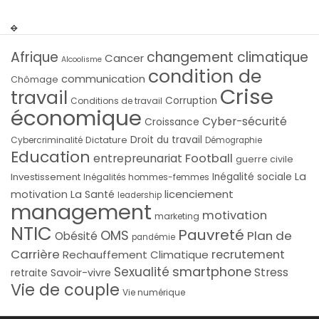
Afrique
changement climatique
Cancer
Alcoolisme
condition de
communication
Chômage
Crise
travail
Corruption
Conditions de travail
économique
Cyber-sécurité
Croissance
Droit du travail
Cybercriminalité
Dictature
Démographie
Education
Football
entrepreunariat
guerre civile
La
Investissement
Inégalité sociale
Inégalités hommes-femmes
licenciement
motivation
La Santé
leadership
management
motivation
marketing
NTIC
Pauvreté
OMS
Plan de
Obésité
pandémie
Carrière
recrutement
Rechauffement Climatique
smartphone
Sexualité
Stress
Savoir-vivre
retraite
Vie de couple
Vie numérique