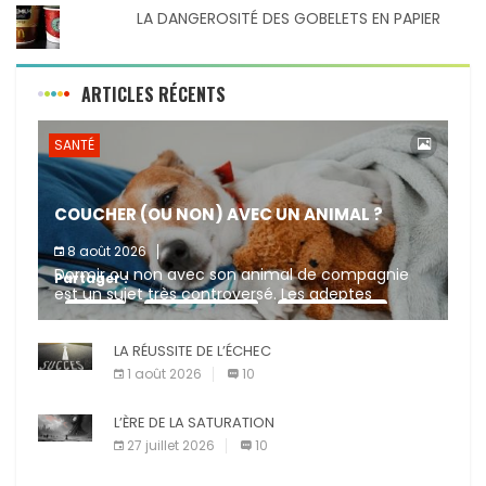
LA DANGEROSITÉ DES GOBELETS EN PAPIER
ARTICLES RÉCENTS
SANTÉ
COUCHER (OU NON) AVEC UN ANIMAL ?
8 août 2026
Dormir ou non avec son animal de compagnie
Partager :
est un sujet très controversé. Les adeptes
affirment que la présence de leur compagnon à
X
Facebook
Pinterest
quatre pattes les […]
LA RÉUSSITE DE L’ÉCHEC
E-mail
Imprimer
1 août 2026
10
L’ÈRE DE LA SATURATION
27 juillet 2026
10