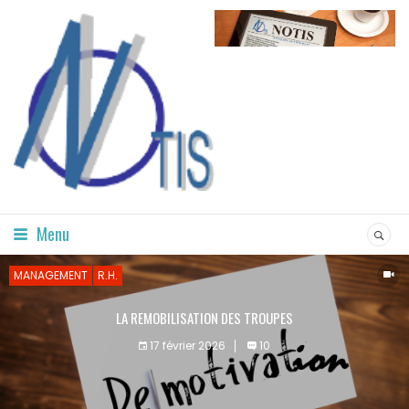
Menu
MANAGEMENT
R.H.
LA REMOBILISATION DES TROUPES
17 février 2026
10