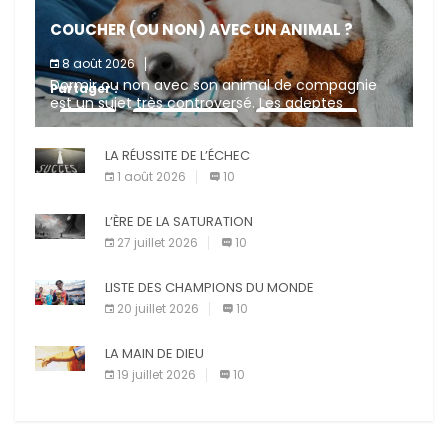
COUCHER (OU NON) AVEC UN ANIMAL ?
8 août 2026
Dormir ou non avec son animal de compagnie
Partager :
est un sujet très controversé. Les adeptes
affirment que la présence de leur compagnon à
X
Facebook
Pinterest
quatre pattes les […]
LA RÉUSSITE DE L’ÉCHEC
E-mail
Imprimer
1 août 2026
10
L’ÈRE DE LA SATURATION
27 juillet 2026
10
LISTE DES CHAMPIONS DU MONDE
20 juillet 2026
10
LA MAIN DE DIEU
19 juillet 2026
10