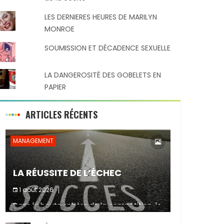
LES DERNIERES HEURES DE MARILYN
MONROE
SOUMISSION ET DÉCADENCE SEXUELLE
LA DANGEROSITÉ DES GOBELETS EN
PAPIER
ARTICLES RÉCENTS
MANAGEMENT
LA RÉUSSITE DE L’ÉCHEC
1 août 2026
Dans la haute sphère de la compétition, le
Partager :
fait de ne pas atteindre un objectif est un
signe d’incompétence et une source de