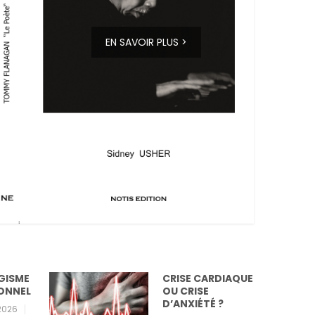
EN SAVOIR PLUS >
CRISE CARDIAQUE
L
OU CRISE
M
D’ANXIÉTÉ ?