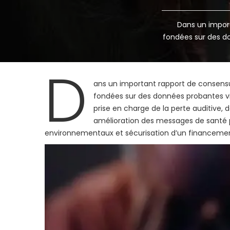
Dans un impor
fondées sur des do
D
ans un important rapport de consens
fondées sur des données probantes vi
prise en charge de la perte auditive, de
amélioration des messages de santé p
environnementaux et sécurisation d’un financement