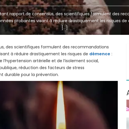
tant rapport de consensus, des scientifiques formulent des r
nnées probantes visant à réduire drastiquement les risques de
[…]
us, des scientifiques formulent des recommandations
sant à réduire drastiquement les risques de
démence
:
 l’hypertension artérielle et de l’isolement social,
ublique, réduction des facteurs de stress
 durable pour la prévention.