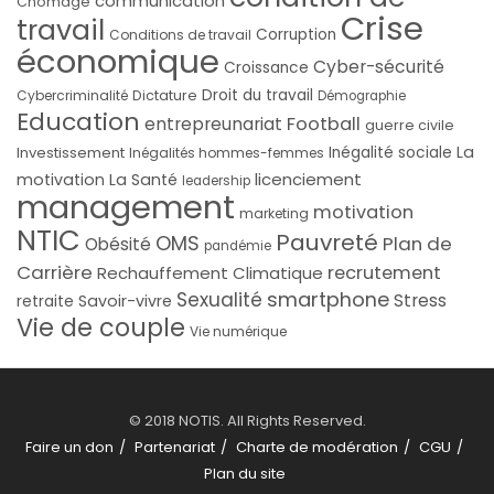
communication
Chômage
Crise
travail
Corruption
Conditions de travail
économique
Cyber-sécurité
Croissance
Droit du travail
Cybercriminalité
Dictature
Démographie
Education
Football
entrepreunariat
guerre civile
La
Investissement
Inégalité sociale
Inégalités hommes-femmes
licenciement
motivation
La Santé
leadership
management
motivation
marketing
NTIC
Pauvreté
OMS
Plan de
Obésité
pandémie
Carrière
recrutement
Rechauffement Climatique
smartphone
Sexualité
Stress
Savoir-vivre
retraite
Vie de couple
Vie numérique
© 2018 NOTIS. All Rights Reserved.
Faire un don
Partenariat
Charte de modération
CGU
Plan du site