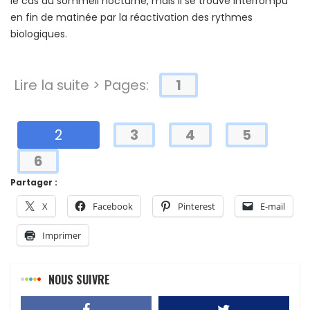
le cas du sommeil nocturne, mais il se trouve interrompu
en fin de matinée par la réactivation des rythmes
biologiques.
Lire la suite > Pages:
1
2
3
4
5
6
Partager :
X
Facebook
Pinterest
E-mail
Imprimer
NOUS SUIVRE