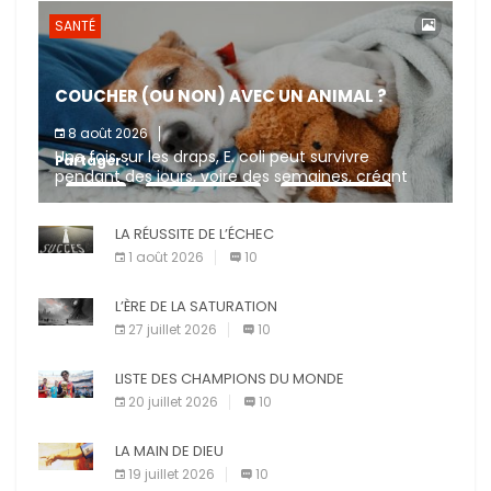
SANTÉ
COUCHER (OU NON) AVEC UN ANIMAL ?
8 août 2026
Une fois sur les draps, E. coli peut survivre
Partager :
pendant des jours, voire des semaines, créant
ainsi un risque de transmission si une personne
X
Facebook
Pinterest
touche la […]
LA RÉUSSITE DE L’ÉCHEC
E-mail
Imprimer
1 août 2026
10
L’ÈRE DE LA SATURATION
27 juillet 2026
10
LISTE DES CHAMPIONS DU MONDE
20 juillet 2026
10
LA MAIN DE DIEU
19 juillet 2026
10