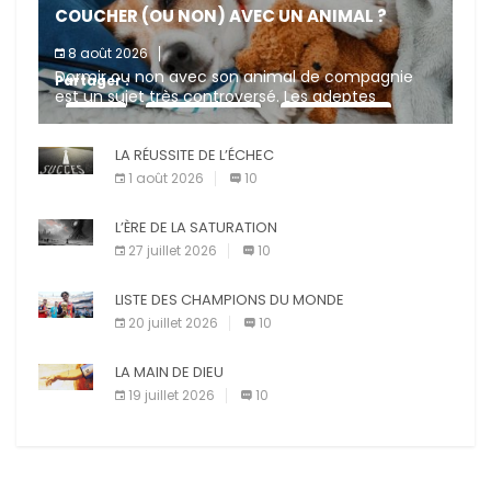
COUCHER (OU NON) AVEC UN ANIMAL ?
8 août 2026
Dormir ou non avec son animal de compagnie
Partager :
est un sujet très controversé. Les adeptes
affirment que la présence de leur compagnon à
X
Facebook
Pinterest
quatre pattes les […]
LA RÉUSSITE DE L’ÉCHEC
E-mail
Imprimer
1 août 2026
10
L’ÈRE DE LA SATURATION
27 juillet 2026
10
LISTE DES CHAMPIONS DU MONDE
20 juillet 2026
10
LA MAIN DE DIEU
19 juillet 2026
10