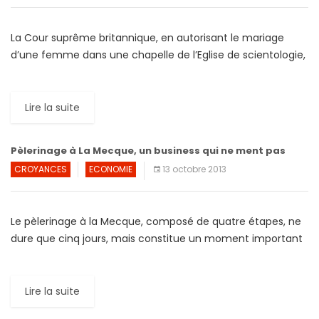
La Cour suprême britannique, en autorisant le mariage
d’une femme dans une chapelle de l’Eglise de scientologie,
a reconnu à cette dernière le statut de religion, […]
Lire la suite
Pèlerinage à La Mecque, un business qui ne ment pas
CROYANCES
ECONOMIE
13 octobre 2013
Le pèlerinage à la Mecque, composé de quatre étapes, ne
dure que cinq jours, mais constitue un moment important
dans l’économie saoudienne. C’est ce que montre […]
Lire la suite