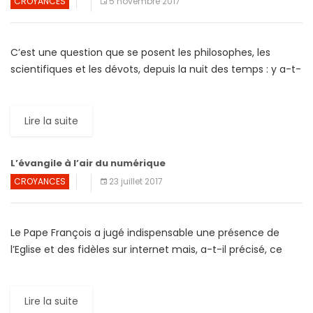
CROYANCES
5 novembre 2017
C’est une question que se posent les philosophes, les
scientifiques et les dévots, depuis la nuit des temps : y a-t-
il une vie après la mort […]
Lire la suite
L’évangile à l’air du numérique
CROYANCES
23 juillet 2017
Le Pape François a jugé indispensable une présence de
l’Eglise et des fidèles sur internet mais, a-t-il précisé, ce
n’est «pas suffisant ». Selon le chef […]
Lire la suite