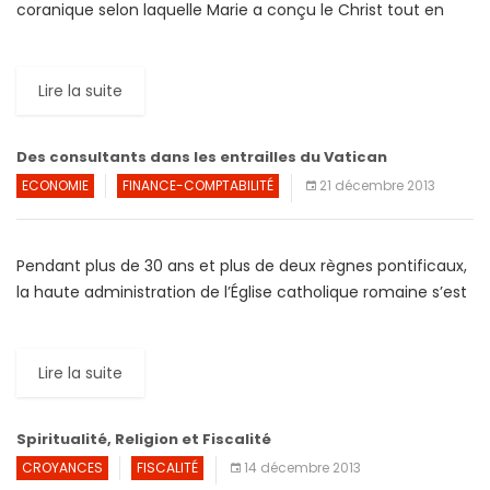
coranique selon laquelle Marie a conçu le Christ tout en
restant vierge. Mais, c’est une pratique rare, comme […]
Lire la suite
Des consultants dans les entrailles du Vatican
ECONOMIE
FINANCE-COMPTABILITÉ
21 décembre 2013
Pendant plus de 30 ans et plus de deux règnes pontificaux,
la haute administration de l’Église catholique romaine s’est
installée dans la routine. Il faut dire […]
Lire la suite
Spiritualité, Religion et Fiscalité
CROYANCES
FISCALITÉ
14 décembre 2013