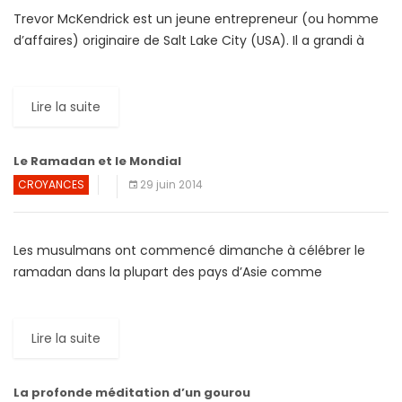
Trevor McKendrick est un jeune entrepreneur (ou homme
d’affaires) originaire de Salt Lake City (USA). Il a grandi à
l’école Mormon, s’est marié et a servi […]
Lire la suite
Le Ramadan et le Mondial
CROYANCES
29 juin 2014
Les musulmans ont commencé dimanche à célébrer le
ramadan dans la plupart des pays d’Asie comme
l’Indonésie où des menaces de radicaux d’attaquer des
bars «impurs» […]
Lire la suite
La profonde méditation d’un gourou