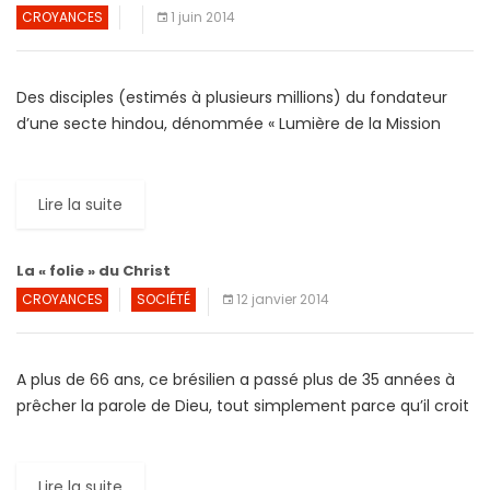
CROYANCES
1 juin 2014
Des disciples (estimés à plusieurs millions) du fondateur
d’une secte hindou, dénommée « Lumière de la Mission
Divine de l’Eveil » (LMDE) refusent de se séparer de leur […]
Lire la suite
La « folie » du Christ
CROYANCES
SOCIÉTÉ
12 janvier 2014
A plus de 66 ans, ce brésilien a passé plus de 35 années à
prêcher la parole de Dieu, tout simplement parce qu’il croit
qu’il est […]
Lire la suite