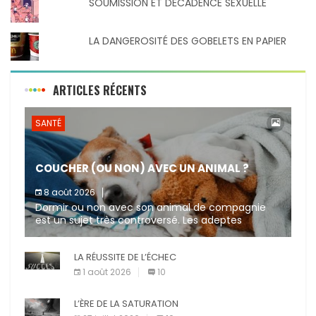
SOUMISSION ET DÉCADENCE SEXUELLE
LA DANGEROSITÉ DES GOBELETS EN PAPIER
ARTICLES RÉCENTS
SANTÉ
COUCHER (OU NON) AVEC UN ANIMAL ?
8 août 2026
Dormir ou non avec son animal de compagnie
est un sujet très controversé. Les adeptes
affirment que la présence de leur compagnon à
quatre pattes les […]
LA RÉUSSITE DE L’ÉCHEC
1 août 2026
10
L’ÈRE DE LA SATURATION