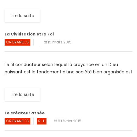
l’islam va croître plus vite que toutes les autres religions […]
Lire la suite
La Civilisation et la Foi
CROYANCES
15 mars 2015
Le fil conducteur selon lequel la croyance en un Dieu
puissant est le fondement d’une société bien organisée est
encore présent dans la pensée dominante. En […]
Lire la suite
Le créateur athée
CROYANCES
R.H.
8 février 2015