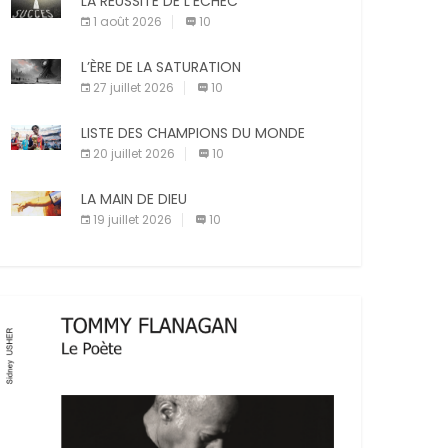
LA RÉUSSITE DE L’ÉCHEC
compagnie est un sujet très controversé.
Les adeptes affirment que la présence de
1 août 2026
10
X
Facebook
Pinterest
leur compagnon à quatre pattes les […]
L’ÈRE DE LA SATURATION
E-mail
Imprimer
27 juillet 2026
10
LISTE DES CHAMPIONS DU MONDE
20 juillet 2026
10
LA MAIN DE DIEU
19 juillet 2026
10