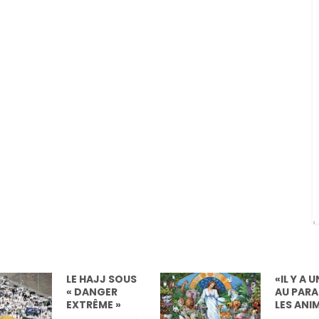
HAJJ SOUS
«IL Y A UNE PLACE
ANGER
AU PARADIS POUR
RÊME »
LES ANIMAUX»