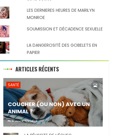
LES DERNIERES HEURES DE MARILYN
MONROE
SOUMISSION ET DÉCADENCE SEXUELLE
LA DANGEROSITÉ DES GOBELETS EN
PAPIER
ARTICLES RÉCENTS
SANTÉ
COUCHER (OU NON) AVEC UN
ANIMAL ?
8 août 2026
Dormir ou non avec son animal de
Partager :