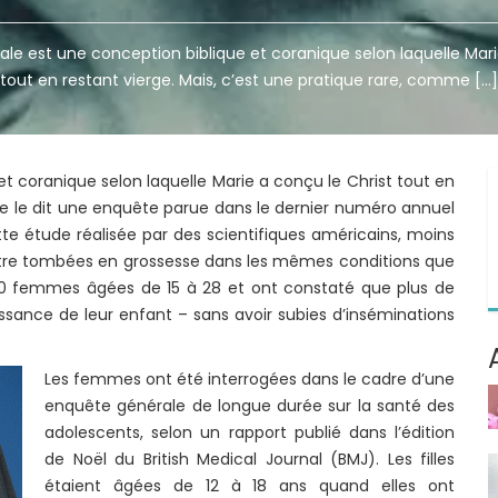
nale est une conception biblique et coranique selon laquelle Mari
tout en restant vierge. Mais, c’est une pratique rare, comme […]
et coranique selon laquelle Marie a conçu le Christ tout en
me le dit une enquête parue dans le dernier numéro annuel
tte étude réalisée par des scientifiques américains, moins
tre tombées en grossesse dans les mêmes conditions que
870 femmes âgées de 15 à 28 et ont constaté que plus de
aissance de leur enfant – sans avoir subies d’inséminations
Les femmes ont été interrogées dans le cadre d’une
enquête générale de longue durée sur la santé des
adolescents, selon un rapport publié dans l’édition
de Noël du British Medical Journal (BMJ). Les filles
étaient âgées de 12 à 18 ans quand elles ont