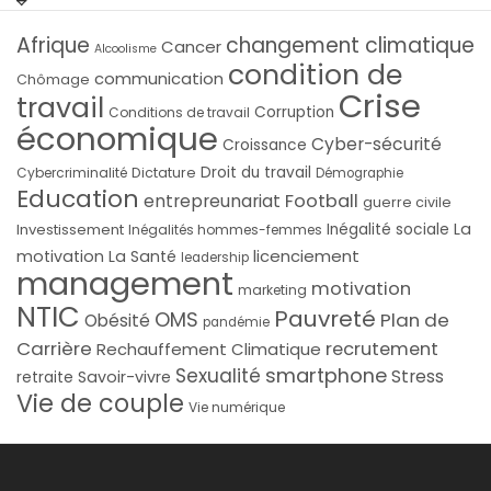
Afrique
changement climatique
Cancer
Alcoolisme
condition de
communication
Chômage
Crise
travail
Corruption
Conditions de travail
économique
Cyber-sécurité
Croissance
Droit du travail
Cybercriminalité
Dictature
Démographie
Education
Football
entrepreunariat
guerre civile
La
Investissement
Inégalité sociale
Inégalités hommes-femmes
licenciement
motivation
La Santé
leadership
management
motivation
marketing
NTIC
Pauvreté
OMS
Plan de
Obésité
pandémie
Carrière
recrutement
Rechauffement Climatique
smartphone
Sexualité
Stress
Savoir-vivre
retraite
Vie de couple
Vie numérique