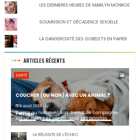
LES DERNIERES HEURES DE MARILYN MONROE
SOUMISSION ET DÉCADENCE SEXUELLE
LA DANGEROSITÉ DES GOBELETS EN PAPIER
ARTICLES RÉCENTS
SANTÉ
COUCHER (OU NON) AVEC UN ANIMAL ?
8 août 2026
Dormir ou non avec son animal de compagnie
Partager :
est un sujet très controversé. Les adeptes
affirment que la présence de leur compagnon à
X
Facebook
Pinterest
quatre pattes les […]
LA RÉUSSITE DE L’ÉCHEC
E-mail
Imprimer