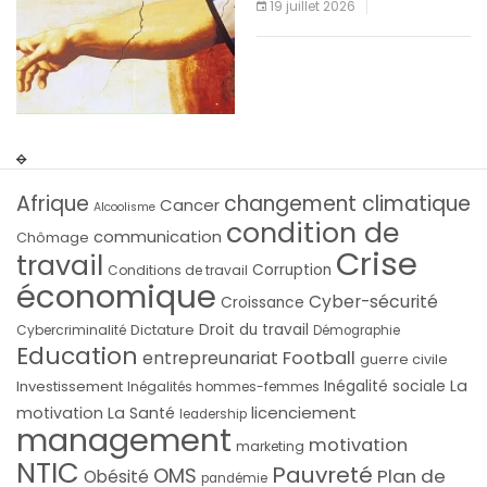
19 juillet 2026
Afrique
changement climatique
Cancer
Alcoolisme
condition de
communication
Chômage
Crise
travail
Corruption
Conditions de travail
économique
Cyber-sécurité
Croissance
Droit du travail
Cybercriminalité
Dictature
Démographie
Education
Football
entrepreunariat
guerre civile
La
Investissement
Inégalité sociale
Inégalités hommes-femmes
licenciement
motivation
La Santé
leadership
management
motivation
marketing
NTIC
Pauvreté
OMS
Plan de
Obésité
pandémie