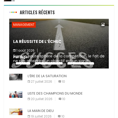
ARTICLES RÉCENTS
MANAGEMENT
LA RÉUSSITE DE L’ÉCHEC
1 août 2026
Dans la haute sphère de la compétition, le fait de
Partager :
ne pas atteindre un objectif est un signe
d’incompétence et une source de sanctions
X
Facebook
Pinterest
diverses (avertissement, […]
L’ÈRE DE LA SATURATION
E-mail
Imprimer
27 juillet 2026
10
LISTE DES CHAMPIONS DU MONDE
20 juillet 2026
10
LA MAIN DE DIEU
19 juillet 2026
10