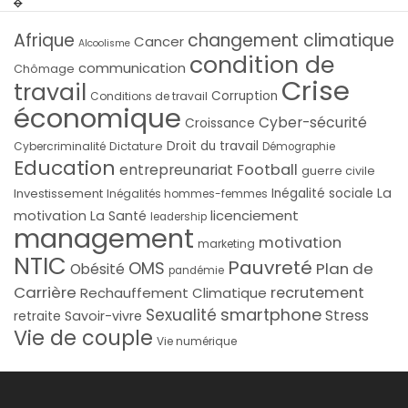
Afrique
changement climatique
Cancer
Alcoolisme
condition de
communication
Chômage
Crise
travail
Corruption
Conditions de travail
économique
Cyber-sécurité
Croissance
Droit du travail
Cybercriminalité
Dictature
Démographie
Education
Football
entrepreunariat
guerre civile
La
Investissement
Inégalité sociale
Inégalités hommes-femmes
licenciement
motivation
La Santé
leadership
management
motivation
marketing
NTIC
Pauvreté
OMS
Plan de
Obésité
pandémie
Carrière
recrutement
Rechauffement Climatique
smartphone
Sexualité
Stress
Savoir-vivre
retraite
Vie de couple
Vie numérique