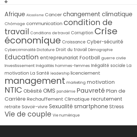
Afrique
changement climatique
Cancer
Alcoolisme
condition de
communication
Chômage
Crise
travail
Corruption
Conditions de travail
économique
Cyber-sécurité
Croissance
Droit du travail
Cybercriminalité
Dictature
Démographie
Education
Football
entrepreunariat
guerre civile
La
Investissement
Inégalité sociale
Inégalités hommes-femmes
licenciement
motivation
La Santé
leadership
management
motivation
marketing
NTIC
Pauvreté
OMS
Plan de
Obésité
pandémie
Carrière
recrutement
Rechauffement Climatique
smartphone
Sexualité
Stress
Savoir-vivre
retraite
Vie de couple
Vie numérique