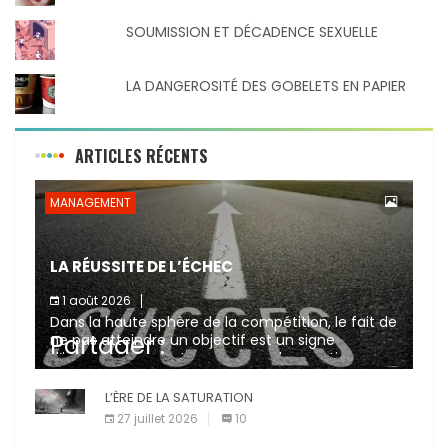
SOUMISSION ET DÉCADENCE SEXUELLE
LA DANGEROSITÉ DES GOBELETS EN PAPIER
ARTICLES RÉCENTS
MANAGEMENT
LA RÉUSSITE DE L’ÉCHEC
1 août 2026
Dans la haute sphère de la compétition, le fait de
Partager :
ne pas atteindre un objectif est un signe
d’incompétence et une source de sanctions
diverses (avertissement, […]
X
L’ÈRE DE LA SATURATION
Facebook
27 juillet 2026
10
Pinterest