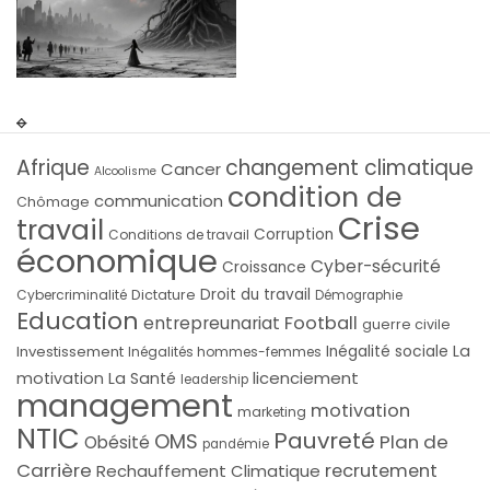
Afrique
changement climatique
Cancer
Alcoolisme
condition de
communication
Chômage
Crise
travail
Corruption
Conditions de travail
économique
Cyber-sécurité
Croissance
Droit du travail
Cybercriminalité
Dictature
Démographie
Education
Football
entrepreunariat
guerre civile
La
Investissement
Inégalité sociale
Inégalités hommes-femmes
licenciement
motivation
La Santé
leadership
management
motivation
marketing
NTIC
Pauvreté
OMS
Plan de
Obésité
pandémie
Carrière
recrutement
Rechauffement Climatique