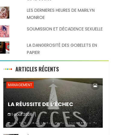
LES DERNIERES HEURES DE MARILYN
MONROE
SOUMISSION ET DÉCADENCE SEXUELLE
LA DANGEROSITÉ DES GOBELETS EN
PAPIER
ARTICLES RÉCENTS
MANAGEMENT
LA RÉUSSITE DE L’ÉCHEC
1 août 2026
Dans la haute sphère de la compétition, le
Partager :
fait de ne pas atteindre un objectif est un
signe d’incompétence et une source de