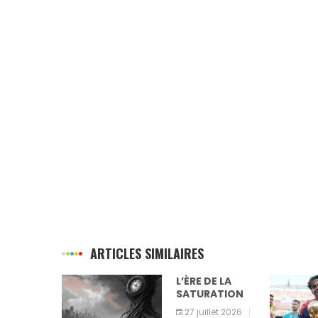
ARTICLES SIMILAIRES
USSITE DE
L’ÈRE DE LA
EC
SATURATION
t 2026
27 juillet 2026