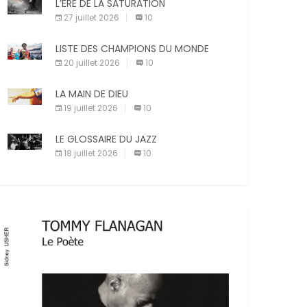
L’ÈRE DE LA SATURATION
sanctions diverses (avertissement, […]
X
27 juillet 2026
10
Facebook
Pinterest
LISTE DES CHAMPIONS DU MONDE
20 juillet 2026
10
E-mail
Imprimer
LA MAIN DE DIEU
19 juillet 2026
10
LE GLOSSAIRE DU JAZZ
18 juillet 2026
10