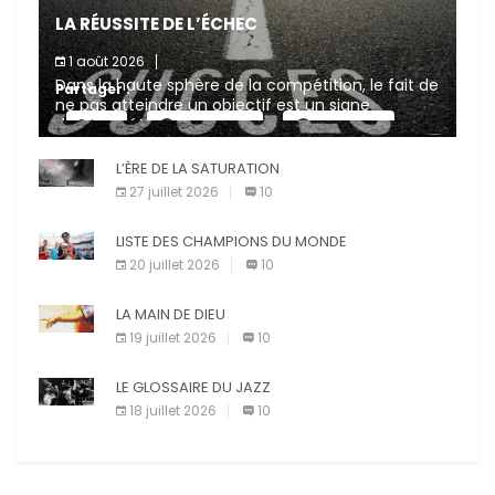
LA RÉUSSITE DE L’ÉCHEC
1 août 2026
Dans la haute sphère de la compétition, le fait de
Partager :
ne pas atteindre un objectif est un signe
d’incompétence et une source de sanctions
X
Facebook
Pinterest
diverses (avertissement, […]
L’ÈRE DE LA SATURATION
E-mail
Imprimer
27 juillet 2026
10
LISTE DES CHAMPIONS DU MONDE
20 juillet 2026
10
LA MAIN DE DIEU
19 juillet 2026
10
LE GLOSSAIRE DU JAZZ
18 juillet 2026
10