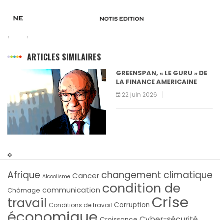
ARTICLES SIMILAIRES
GREENSPAN, « LE GURU » DE
L’
LA FINANCE AMERICAINE
5
22 juin 2026
Afrique
changement climatique
Cancer
Alcoolisme
condition de
communication
Chômage
Crise
travail
Corruption
Conditions de travail
économique
Cyber-sécurité
Croissance