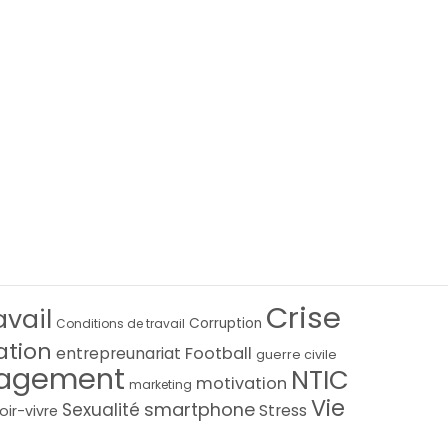
Crise
avail
Corruption
Conditions de travail
ation
Football
entrepreunariat
guerre civile
agement
NTIC
motivation
marketing
Vie
smartphone
Sexualité
Stress
oir-vivre