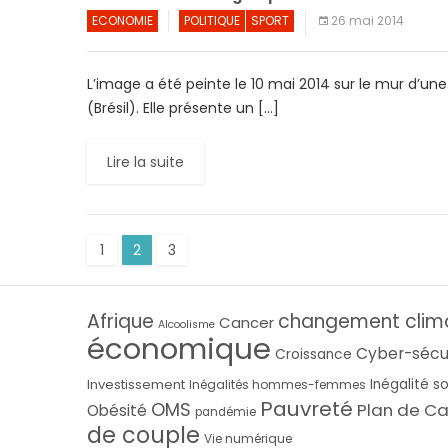
ECONOMIE
POLITIQUE
SPORT
26 mai 2014
L’image a été peinte le 10 mai 2014 sur le mur d’un
(Brésil). Elle présente un […]
Lire la suite
1
2
3
Afrique
changement clim
Cancer
Alcoolisme
économique
Cyber-sécu
Croissance
Investissement
Inégalité s
Inégalités hommes-femmes
Pauvreté
OMS
Plan de Ca
Obésité
pandémie
de couple
Vie numérique