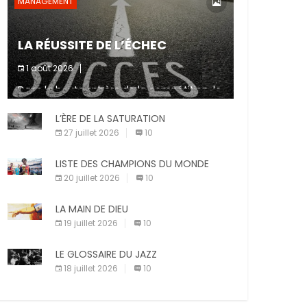
MANAGEMENT
LA RÉUSSITE DE L’ÉCHEC
1 août 2026
Dans la haute sphère de la compétition, le
fait de ne pas atteindre un objectif est un
signe d’incompétence et une source de
L’ÈRE DE LA SATURATION
sanctions diverses (avertissement, […]
27 juillet 2026
10
LISTE DES CHAMPIONS DU MONDE
20 juillet 2026
10
LA MAIN DE DIEU
19 juillet 2026
10
LE GLOSSAIRE DU JAZZ
18 juillet 2026
10