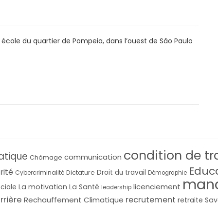
e école du quartier de Pompeia, dans l’ouest de São Paulo
condition de tr
atique
communication
Chômage
Educ
rité
Droit du travail
Cybercriminalité
Dictature
Démographie
man
licenciement
La motivation
La Santé
ociale
leadership
rrière
recrutement
Rechauffement Climatique
Sav
retraite