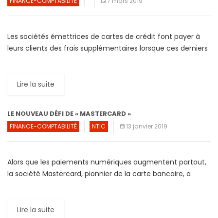
FINANCE-COMPTABILITÉ
7 mars 2019
Les sociétés émettrices de cartes de crédit font payer à
leurs clients des frais supplémentaires lorsque ces derniers
rencontrent des difficultés financières. Ces « commissions
cachées » interviennent […]
Lire la suite
LE NOUVEAU DÉFI DE « MASTERCARD »
FINANCE-COMPTABILITÉ
NTIC
13 janvier 2019
Alors que les paiements numériques augmentent partout,
la société Mastercard, pionnier de la carte bancaire, a
décidé de se concentrer sur la haute technologie. Le
nouvel […]
Lire la suite