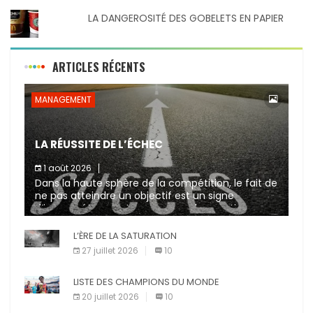
LA DANGEROSITÉ DES GOBELETS EN PAPIER
ARTICLES RÉCENTS
MANAGEMENT
LA RÉUSSITE DE L’ÉCHEC
1 août 2026
Dans la haute sphère de la compétition, le fait de
ne pas atteindre un objectif est un signe
d’incompétence et une source de sanctions
diverses (avertissement, […]
L’ÈRE DE LA SATURATION
27 juillet 2026
10
LISTE DES CHAMPIONS DU MONDE
20 juillet 2026
10