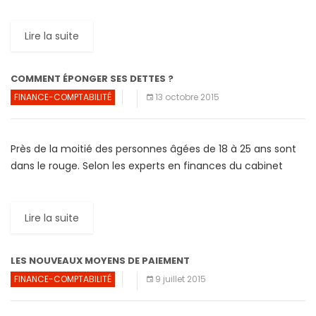
sécurité des cartes de crédit. Ce que la société a décrit […]
Lire la suite
COMMENT ÉPONGER SES DETTES ?
FINANCE-COMPTABILITÉ
13 octobre 2015
Près de la moitié des personnes âgées de 18 à 25 ans sont
dans le rouge. Selon les experts en finances du cabinet
GoCompare, 38% de ces […]
Lire la suite
LES NOUVEAUX MOYENS DE PAIEMENT
FINANCE-COMPTABILITÉ
9 juillet 2015