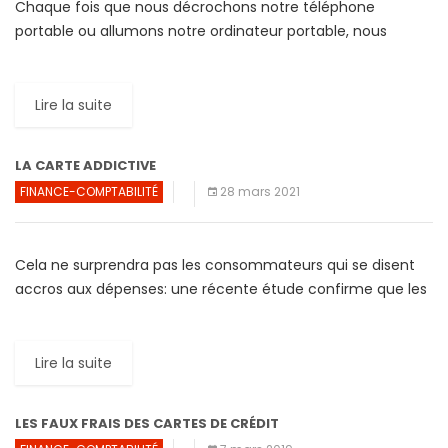
Chaque fois que nous décrochons notre téléphone
portable ou allumons notre ordinateur portable, nous
sommes assaillis de publicités sur les réseaux sociaux,
d’applications de shopping et […]
Lire la suite
LA CARTE ADDICTIVE
FINANCE-COMPTABILITÉ
28 mars 2021
Cela ne surprendra pas les consommateurs qui se disent
accros aux dépenses: une récente étude confirme que les
achats par carte de crédit donnent au cerveau […]
Lire la suite
LES FAUX FRAIS DES CARTES DE CRÉDIT