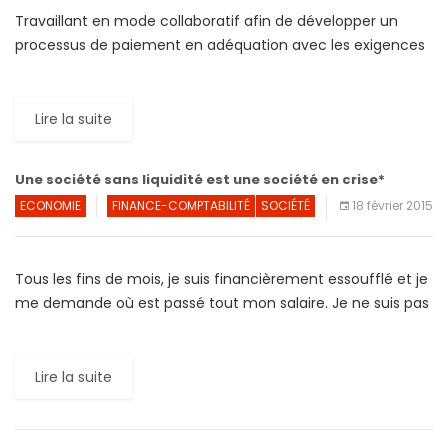
Travaillant en mode collaboratif afin de développer un
processus de paiement en adéquation avec les exigences
du moment, les acteurs du secteur financier (banques,
commerçants, émetteurs […]
Lire la suite
Une société sans liquidité est une société en crise*
ECONOMIE
FINANCE-COMPTABILITÉ
SOCIÉTÉ
18 février 2015
Tous les fins de mois, je suis financièrement essoufflé et je
me demande où est passé tout mon salaire. Je ne suis pas
une dépensière ; je […]
Lire la suite