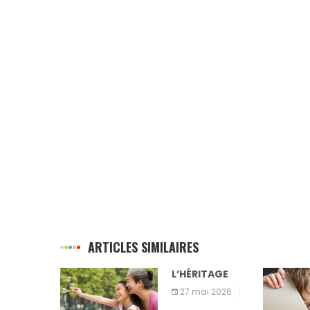
ARTICLES SIMILAIRES
SSITE DE
L’HÉRITAGE
EC
27 mai 2026
t 2026