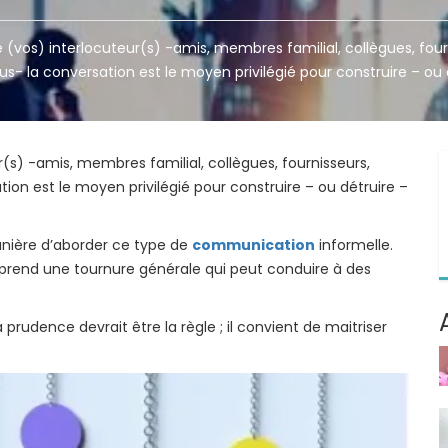
 (vos) interlocuteur(s) -amis, membres familial, collègues, four
s- la conversation est le moyen privilégié pour construire – ou 
r(s) -amis, membres familial, collègues, fournisseurs,
ion est le moyen privilégié pour construire – ou détruire –
anière d’aborder ce type de
communication
informelle.
 prend une tournure générale qui peut conduire à des
prudence devrait être la règle ; il convient de maitriser