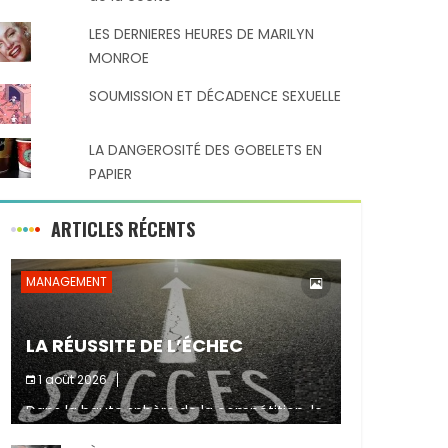
LES DERNIERES HEURES DE MARILYN
MONROE
SOUMISSION ET DÉCADENCE SEXUELLE
LA DANGEROSITÉ DES GOBELETS EN
PAPIER
ARTICLES RÉCENTS
MANAGEMENT
LA RÉUSSITE DE L’ÉCHEC
1 août 2026
Dans la haute sphère de la compétition, le
Partager :
fait de ne pas atteindre un objectif est un
signe d’incompétence et une source de