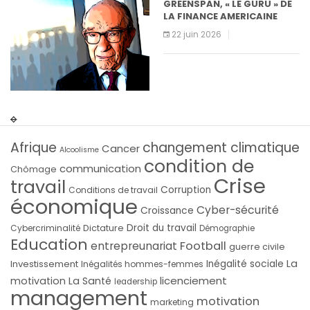
GREENSPAN, « LE GURU » DE
LA FINANCE AMERICAINE
22 juin 2026
Afrique
changement climatique
Cancer
Alcoolisme
condition de
communication
Chômage
Crise
travail
Corruption
Conditions de travail
économique
Cyber-sécurité
Croissance
Droit du travail
Cybercriminalité
Dictature
Démographie
Education
Football
entrepreunariat
guerre civile
La
Investissement
Inégalité sociale
Inégalités hommes-femmes
licenciement
motivation
La Santé
leadership
management
motivation
marketing