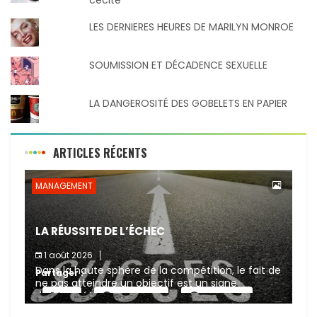
LES DERNIERES HEURES DE MARILYN MONROE
SOUMISSION ET DÉCADENCE SEXUELLE
LA DANGEROSITÉ DES GOBELETS EN PAPIER
ARTICLES RÉCENTS
MANAGEMENT
LA RÉUSSITE DE L’ÉCHEC
1 août 2026
Dans la haute sphère de la compétition, le fait de
Partager :
ne pas atteindre un objectif est un signe
d’incompétence et une source de sanctions
X
Facebook
Pinterest
diverses (avertissement, […]