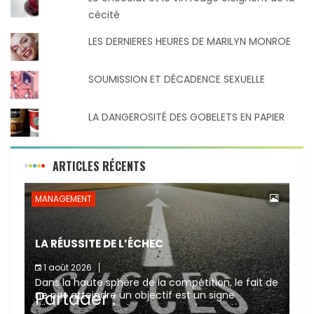
cécité
LES DERNIERES HEURES DE MARILYN MONROE
SOUMISSION ET DÉCADENCE SEXUELLE
LA DANGEROSITÉ DES GOBELETS EN PAPIER
ARTICLES RÉCENTS
MANAGEMENT
LA RÉUSSITE DE L’ÉCHEC
1 août 2026
Dans la haute sphère de la compétition, le fait de
Partager :
ne pas atteindre un objectif est un signe
d’incompétence et une source de sanctions