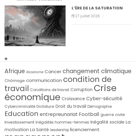
L’ÈRE DE LA SATURATION
27 juillet 2026
Afrique
changement climatique
Cancer
Alcoolisme
condition de
communication
Chômage
Crise
travail
Corruption
Conditions de travail
économique
Cyber-sécurité
Croissance
Droit du travail
Cybercriminalité
Dictature
Démographie
Education
Football
entrepreunariat
guerre civile
La
Investissement
Inégalité sociale
Inégalités hommes-femmes
licenciement
motivation
La Santé
leadership