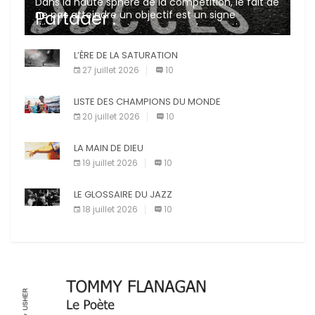
Dans la haute sphère de la compétition, le fait de
Partager :
ne pas atteindre un objectif est un signe
d’incompétence et une source de sanctions
diverses (avertissement, […]
X
L’ÈRE DE LA SATURATION
Facebook
27 juillet 2026
10
Pinterest
E-mail
LISTE DES CHAMPIONS DU MONDE
Imprimer
20 juillet 2026
10
LA MAIN DE DIEU
19 juillet 2026
10
LE GLOSSAIRE DU JAZZ
18 juillet 2026
10