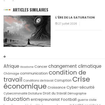
ARTICLES SIMILAIRES
L’ÈRE DE LA SATURATION
27 juillet 2026
Afrique
changement climatique
Cancer
Alcoolisme
condition de
communication
Chômage
Crise
travail
Corruption
Conditions de travail
économique
Cyber-sécurité
Croissance
Droit du travail
Cybercriminalité
Dictature
Démographie
Education
Football
entrepreunariat
guerre civile