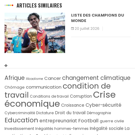
ARTICLES SIMILAIRES
LISTE DES CHAMPIONS DU
MONDE
20 juillet 2026
Afrique
changement climatique
Cancer
Alcoolisme
condition de
communication
Chômage
Crise
travail
Corruption
Conditions de travail
économique
Cyber-sécurité
Croissance
Droit du travail
Cybercriminalité
Dictature
Démographie
Education
Football
entrepreunariat
guerre civile
La
Investissement
Inégalité sociale
Inégalités hommes-femmes