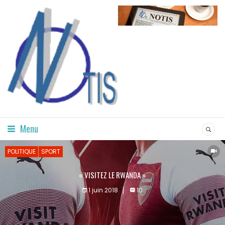
Menu
POLITIQUE
SPORT
« VISITEZ LE RWANDA »
1 juin 2018
10