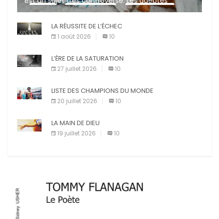
est un sujet très controversé. Les adeptes
affirment que la présence de leur compagnon à
X
Facebook
Pinterest
quatre pattes les […]
LA RÉUSSITE DE L’ÉCHEC
E-mail
Imprimer
1 août 2026
10
L’ÈRE DE LA SATURATION
27 juillet 2026
10
LISTE DES CHAMPIONS DU MONDE
20 juillet 2026
10
LA MAIN DE DIEU
19 juillet 2026
10