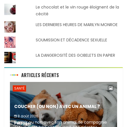
Le chocolat et le vin rouge éloignent de la
cécité
LES DERNIERES HEURES DE MARILYN MONROE
SOUMISSION ET DÉCADENCE SEXUELLE
LA DANGEROSITÉ DES GOBELETS EN PAPIER
ARTICLES RÉCENTS
SANTÉ
COUCHER (OU NON) AVEC UN ANIMAL ?
8 août 2026
Dormir ou non avec son animal de compagnie
Partager :