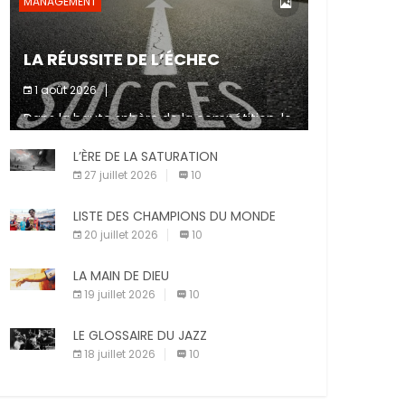
MANAGEMENT
LA RÉUSSITE DE L’ÉCHEC
1 août 2026
Dans la haute sphère de la compétition, le
fait de ne pas atteindre un objectif est un
signe d’incompétence et une source de
L’ÈRE DE LA SATURATION
sanctions diverses (avertissement, […]
27 juillet 2026
10
LISTE DES CHAMPIONS DU MONDE
20 juillet 2026
10
LA MAIN DE DIEU
19 juillet 2026
10
LE GLOSSAIRE DU JAZZ
18 juillet 2026
10