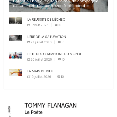
Dormir ou non avec son animal de compagnie
est un sujet très controversé. Les adeptes
affirment que la présence de leur compagnon à
quatre pattes les […]
LA RÉUSSITE DE L’ÉCHEC
1 août 2026
10
L’ÈRE DE LA SATURATION
27 juillet 2026
10
LISTE DES CHAMPIONS DU MONDE
20 juillet 2026
10
LA MAIN DE DIEU
19 juillet 2026
10