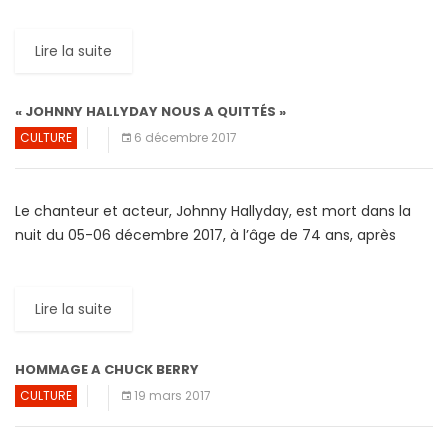
de Morris ‘B.B.’ Dickerson, un des membres […]
Lire la suite
« JOHNNY HALLYDAY NOUS A QUITTÉS »
CULTURE
6 décembre 2017
Le chanteur et acteur, Johnny Hallyday, est mort dans la
nuit du 05-06 décembre 2017, à l’âge de 74 ans, après
avoir lutté contre le cancer […]
Lire la suite
HOMMAGE A CHUCK BERRY
CULTURE
19 mars 2017