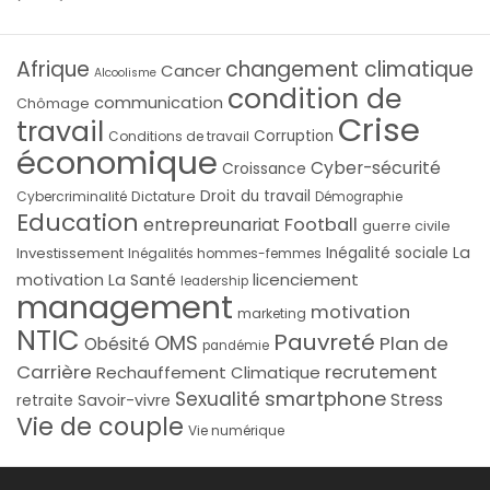
Afrique
changement climatique
Cancer
Alcoolisme
condition de
communication
Chômage
Crise
travail
Corruption
Conditions de travail
économique
Cyber-sécurité
Croissance
Droit du travail
Cybercriminalité
Dictature
Démographie
Education
Football
entrepreunariat
guerre civile
La
Investissement
Inégalité sociale
Inégalités hommes-femmes
licenciement
motivation
La Santé
leadership
management
motivation
marketing
NTIC
Pauvreté
OMS
Plan de
Obésité
pandémie
Carrière
recrutement
Rechauffement Climatique
smartphone
Sexualité
Stress
Savoir-vivre
retraite
Vie de couple
Vie numérique