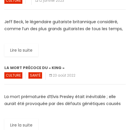
CULTURE
12 janvier 2023
Jeff Beck, le légendaire guitariste britannique considéré,
comme l’un des plus grands guitaristes de tous les temps,
est décédé à l’âge de 78 ans après avoir […]
Lire la suite
LA MORT PRÉCOCE DU « KING »
CULTURE
SANTÉ
23 août 2022
La mort prématurée d’Elvis Presley était inévitable ; elle
aurait été provoquée par des défauts génétiques causés
par des cas d’inceste descellés dans son arbre
généalogique. Dans […]
Lire la suite