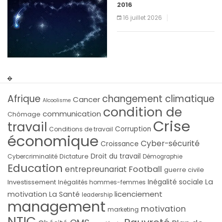
2016
16 juillet 2026
Afrique
changement climatique
Cancer
Alcoolisme
condition de
communication
Chômage
Crise
travail
Corruption
Conditions de travail
économique
Cyber-sécurité
Croissance
Droit du travail
Cybercriminalité
Dictature
Démographie
Education
Football
entrepreunariat
guerre civile
La
Investissement
Inégalité sociale
Inégalités hommes-femmes
licenciement
motivation
La Santé
leadership
management
motivation
marketing
NTIC