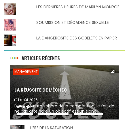
LES DERNIERES HEURES DE MARILYN MONROE
SOUMISSION ET DÉCADENCE SEXUELLE
LA DANGEROSITÉ DES GOBELETS EN PAPIER
ARTICLES RÉCENTS
MANAGEMENT
LA RÉUSSITE DE L’ÉCHEC
1 août 2026
Dans la haute sphère de la compétition, le fait de
Partager :
ne pas atteindre un objectif est un signe
d’incompétence et une source de sanctions
X
Facebook
Pinterest
diverses (avertissement, […]
L’ÈRE DE LA SATURATION
E-mail
Imprimer