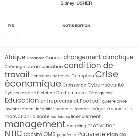
Afrique
changement climatique
Cancer
Alcoolisme
condition de
communication
Chômage
Crise
travail
Corruption
Conditions de travail
économique
Cyber-sécurité
Croissance
Droit du travail
Cybercriminalité
Dictature
Démographie
Education
Football
entrepreunariat
guerre civile
La
Investissement
Inégalité sociale
Inégalités hommes-femmes
licenciement
motivation
La Santé
leadership
management
motivation
marketing
NTIC
Pauvreté
OMS
Plan de
Obésité
pandémie