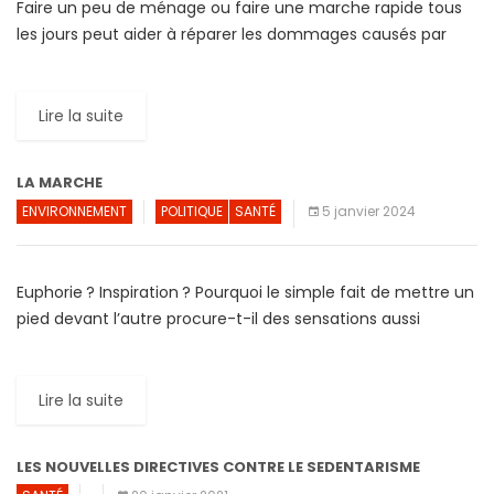
Faire un peu de ménage ou faire une marche rapide tous
les jours peut aider à réparer les dommages causés par
une position assise durant des […]
Lire la suite
LA MARCHE
ENVIRONNEMENT
POLITIQUE
SANTÉ
5 janvier 2024
Euphorie ? Inspiration ? Pourquoi le simple fait de mettre un
pied devant l’autre procure-t-il des sensations aussi
puissantes ? C’est d’abord le caractère désintéressé et
marginal de la […]
Lire la suite
LES NOUVELLES DIRECTIVES CONTRE LE SEDENTARISME