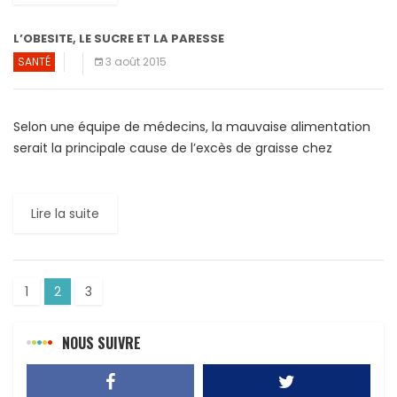
L’OBESITE, LE SUCRE ET LA PARESSE
SANTÉ
3 août 2015
Selon une équipe de médecins, la mauvaise alimentation
serait la principale cause de l’excès de graisse chez
l’homme. Plus que le manque d’exercice, le tabagisme et
[…]
Lire la suite
1
2
3
NOUS SUIVRE