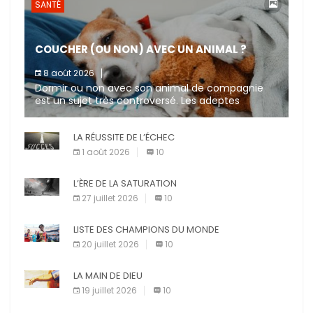
SANTÉ
COUCHER (OU NON) AVEC UN ANIMAL ?
8 août 2026
Dormir ou non avec son animal de compagnie
est un sujet très controversé. Les adeptes
affirment que la présence de leur compagnon à
quatre pattes les […]
LA RÉUSSITE DE L’ÉCHEC
1 août 2026
10
L’ÈRE DE LA SATURATION
27 juillet 2026
10
LISTE DES CHAMPIONS DU MONDE
20 juillet 2026
10
LA MAIN DE DIEU
19 juillet 2026
10