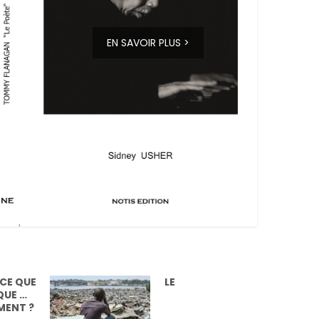
EN SAVOIR PLUS >
QUE
LE
…
 ?