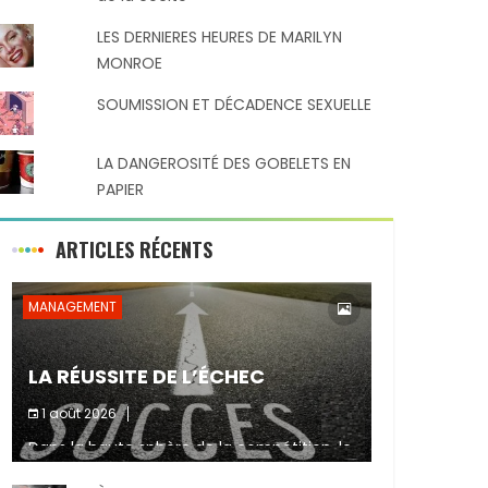
LES DERNIERES HEURES DE MARILYN
MONROE
SOUMISSION ET DÉCADENCE SEXUELLE
LA DANGEROSITÉ DES GOBELETS EN
PAPIER
ARTICLES RÉCENTS
MANAGEMENT
LA RÉUSSITE DE L’ÉCHEC
1 août 2026
Dans la haute sphère de la compétition, le
Partager :
fait de ne pas atteindre un objectif est un
signe d’incompétence et une source de