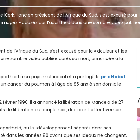
e Klerk, l’ancien président de l’Afrique du Sud, s’est excusé pour l
mages » causés par l’apartheid dans une sombre vidéo publiée
ent de l’Afrique du Sud, s’est excusé pour la « douleur et les
une sombre vidéo publiée après sa mort, annoncée à la
l’apartheid à un pays multiracial et a partagé le
prix Nobel
un cancer du poumon à l’âge de 85 ans à son domicile
 2 février 1990, il a annoncé la libération de Mandela de 27
ts de libération du peuple noir, déclarant effectivement
 l’apartheid, ou le «développement séparé» dans ses
é dans les années 80 avant que ses idéaux ne changent.