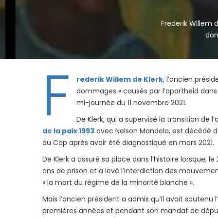
Frederik Willem d
dom
F
rederik Willem de Klerk
, l’ancien présid
dommages » causés par l’apartheid dans 
mi-journée du 11 novembre 2021.
De Klerk, qui a supervisé la transition de 
de la paix 1993
avec Nelson Mandela, est décédé d’
du Cap après avoir été diagnostiqué en mars 2021.
De Klerk a assuré sa place dans l’histoire lorsque, le
ans de prison et a levé l’interdiction des mouvemen
« la mort du régime de la minorité blanche ».
Mais l’ancien président a admis qu’il avait soutenu
premières années et pendant son mandat de déput