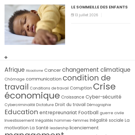
LE SOMMEILLE DES ENFANTS
13 juillet 2026
Afrique
changement climatique
Cancer
Alcoolisme
condition de
communication
Chômage
Crise
travail
Corruption
Conditions de travail
économique
Cyber-sécurité
Croissance
Droit du travail
Cybercriminalité
Dictature
Démographie
Education
Football
entrepreunariat
guerre civile
La
Investissement
Inégalité sociale
Inégalités hommes-femmes
licenciement
motivation
La Santé
leadership