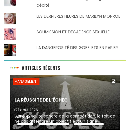
cécité
LES DERNIERES HEURES DE MARILYN MONROE
SOUMISSION ET DÉCADENCE SEXUELLE
LA DANGEROSITÉ DES GOBELETS EN PAPIER
ARTICLES RÉCENTS
MANAGEMENT
LA RÉUSSITE DE L’ÉCHEC
1 août 2026
Dans la haute sphère de la compétition, le fait de
Partager :
ne pas atteindre un objectif est un signe
d’incompétence et une source de sanctions
X
Facebook
Pinterest