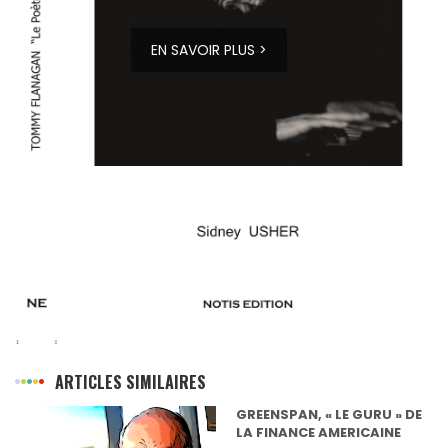
EN SAVOIR PLUS >
ARTICLES SIMILAIRES
GREENSPAN, « LE GURU » DE
IL
LA FINANCE AMERICAINE
BL