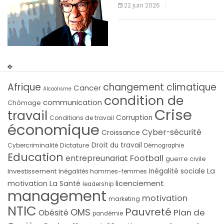
22 juin 2026
1
Afrique
changement climatique
Cancer
Alcoolisme
condition de
communication
Chômage
Crise
travail
Corruption
Conditions de travail
économique
Cyber-sécurité
Croissance
Droit du travail
Cybercriminalité
Dictature
Démographie
Education
Football
entrepreunariat
guerre civile
La
Investissement
Inégalité sociale
Inégalités hommes-femmes
licenciement
motivation
La Santé
leadership
management
motivation
marketing
NTIC
Pauvreté
OMS
Plan de
Obésité
pandémie