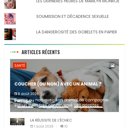
LES DERNIERES HEURES DE MARILYN MONROE
SOUMISSION ET DÉCADENCE SEXUELLE
LA DANGEROSITÉ DES GOBELETS EN PAPIER
ARTICLES RÉCENTS
SANTÉ
COUCHER (OU NON) AVEC UN ANIMAL ?
8 août 2026
Dormir ou non avec son animal de compagnie
Partager :
est un sujet très controversé. Les adeptes
affirment que la présence de leur compagnon à
X
Facebook
Pinterest
quatre pattes les […]
LA RÉUSSITE DE L’ÉCHEC
E-mail
Imprimer
1 août 2026
10