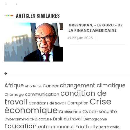
ARTICLES SIMILAIRES
GREENSPAN, « LE GURU » DE
LA FINANCE AMERICAINE
22 juin 2026
Afrique
changement climatique
Cancer
Alcoolisme
condition de
communication
Chômage
Crise
travail
Corruption
Conditions de travail
économique
Cyber-sécurité
Croissance
Droit du travail
Cybercriminalité
Dictature
Démographie
Education
Football
entrepreunariat
guerre civile