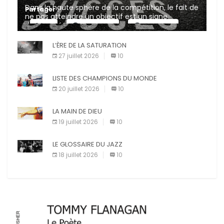
Dans la haute sphère de la compétition, le fait de
Partager :
ne pas atteindre un objectif est un signe
d’incompétence et une source de sanctions
X
Facebook
Pinterest
diverses (avertissement, […]
L’ÈRE DE LA SATURATION
E-mail
Imprimer
27 juillet 2026
10
LISTE DES CHAMPIONS DU MONDE
20 juillet 2026
10
LA MAIN DE DIEU
19 juillet 2026
10
LE GLOSSAIRE DU JAZZ
18 juillet 2026
10