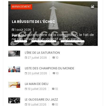
MANAGEMENT
LA RÉUSSITE DE L’ÉCHEC
1 août 2026
Dans la haute sphère de la compétition, le fait de
Partager :
ne pas atteindre un objectif est un signe
d’incompétence et une source de sanctions
X
Facebook
Pinterest
diverses (avertissement, […]
L’ÈRE DE LA SATURATION
E-mail
Imprimer
27 juillet 2026
10
LISTE DES CHAMPIONS DU MONDE
20 juillet 2026
10
LA MAIN DE DIEU
19 juillet 2026
10
LE GLOSSAIRE DU JAZZ
18 juillet 2026
10