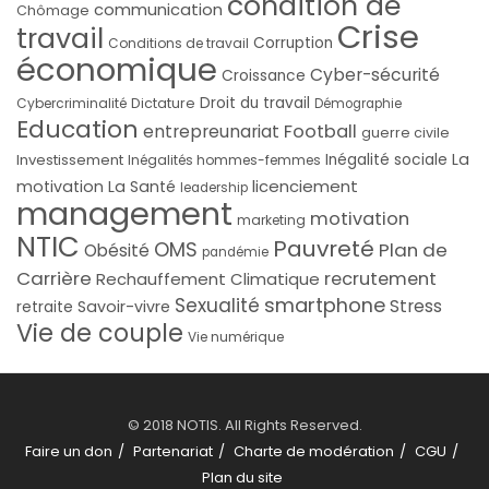
condition de
communication
Chômage
Crise
travail
Corruption
Conditions de travail
économique
Cyber-sécurité
Croissance
Droit du travail
Cybercriminalité
Dictature
Démographie
Education
Football
entrepreunariat
guerre civile
La
Investissement
Inégalité sociale
Inégalités hommes-femmes
licenciement
motivation
La Santé
leadership
management
motivation
marketing
NTIC
Pauvreté
OMS
Plan de
Obésité
pandémie
Carrière
recrutement
Rechauffement Climatique
smartphone
Sexualité
Stress
Savoir-vivre
retraite
Vie de couple
Vie numérique
© 2018 NOTIS. All Rights Reserved.
Faire un don
Partenariat
Charte de modération
CGU
Plan du site