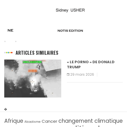
ARTICLES SIMILAIRES
« LE PORNO » DE DONALD
L’
TRUMP
1
29 mars 2026
Afrique
changement climatique
Cancer
Alcoolisme