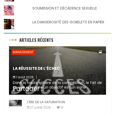
SOUMISSION ET DÉCADENCE SEXUELLE
LA DANGEROSITÉ DES GOBELETS EN PAPIER
ARTICLES RÉCENTS
MANAGEMENT
LA RÉUSSITE DE L’ÉCHEC
1 août 2026
Dans la haute sphère de la compétition, le fait de
Partager :
ne pas atteindre un objectif est un signe
d’incompétence et une source de sanctions
diverses (avertissement, […]
X
L’ÈRE DE LA SATURATION
Facebook
27 juillet 2026
10
Pinterest