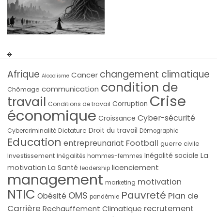
Afrique
changement climatique
Cancer
Alcoolisme
condition de
communication
Chômage
Crise
travail
Corruption
Conditions de travail
économique
Cyber-sécurité
Croissance
Droit du travail
Cybercriminalité
Dictature
Démographie
Education
Football
entrepreunariat
guerre civile
La
Investissement
Inégalité sociale
Inégalités hommes-femmes
licenciement
motivation
La Santé
leadership
management
motivation
marketing
NTIC
Pauvreté
OMS
Plan de
Obésité
pandémie
Carrière
recrutement
Rechauffement Climatique