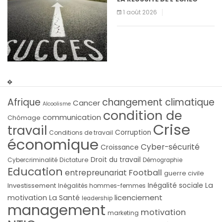
1 août 2026
Afrique
changement climatique
Cancer
Alcoolisme
condition de
communication
Chômage
Crise
travail
Corruption
Conditions de travail
économique
Cyber-sécurité
Croissance
Droit du travail
Cybercriminalité
Dictature
Démographie
Education
Football
entrepreunariat
guerre civile
La
Investissement
Inégalité sociale
Inégalités hommes-femmes
licenciement
motivation
La Santé
leadership
management
motivation
marketing