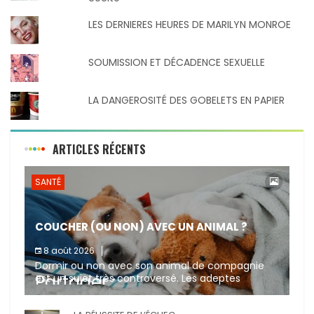
LES DERNIERES HEURES DE MARILYN MONROE
SOUMISSION ET DÉCADENCE SEXUELLE
LA DANGEROSITÉ DES GOBELETS EN PAPIER
ARTICLES RÉCENTS
SANTÉ
COUCHER (OU NON) AVEC UN ANIMAL ?
8 août 2026
Dormir ou non avec son animal de compagnie
Partager :
est un sujet très controversé. Les adeptes
affirment que la présence de leur compagnon à
quatre pattes les […]
X