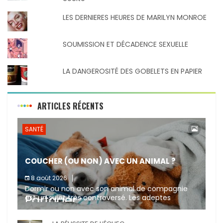
LES DERNIERES HEURES DE MARILYN MONROE
SOUMISSION ET DÉCADENCE SEXUELLE
LA DANGEROSITÉ DES GOBELETS EN PAPIER
ARTICLES RÉCENTS
SANTÉ
COUCHER (OU NON) AVEC UN ANIMAL ?
8 août 2026
Dormir ou non avec son animal de compagnie
Partager :
est un sujet très controversé. Les adeptes
affirment que la présence de leur compagnon à
quatre pattes les […]
X