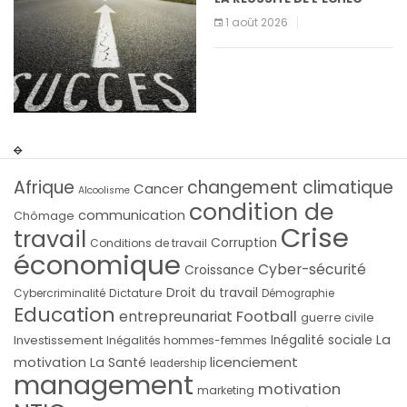
1 août 2026
Afrique
changement climatique
Cancer
Alcoolisme
condition de
communication
Chômage
Crise
travail
Corruption
Conditions de travail
économique
Cyber-sécurité
Croissance
Droit du travail
Cybercriminalité
Dictature
Démographie
Education
Football
entrepreunariat
guerre civile
La
Investissement
Inégalité sociale
Inégalités hommes-femmes
licenciement
motivation
La Santé
leadership
management
motivation
marketing