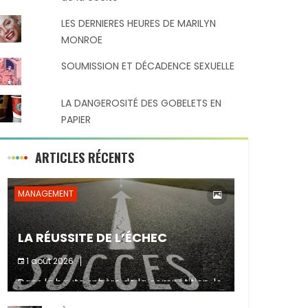
LES DERNIERES HEURES DE MARILYN
MONROE
SOUMISSION ET DÉCADENCE SEXUELLE
LA DANGEROSITÉ DES GOBELETS EN
PAPIER
ARTICLES RÉCENTS
MANAGEMENT
LA RÉUSSITE DE L’ÉCHEC
1 août 2026
Dans la haute sphère de la compétition, le
Partager :
fait de ne pas atteindre un objectif est un
signe d’incompétence et une source de