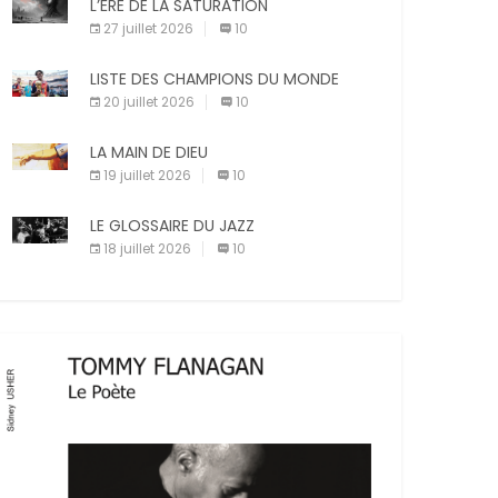
L’ÈRE DE LA SATURATION
sanctions diverses (avertissement, […]
X
27 juillet 2026
10
Facebook
Pinterest
LISTE DES CHAMPIONS DU MONDE
20 juillet 2026
10
E-mail
Imprimer
LA MAIN DE DIEU
19 juillet 2026
10
LE GLOSSAIRE DU JAZZ
18 juillet 2026
10