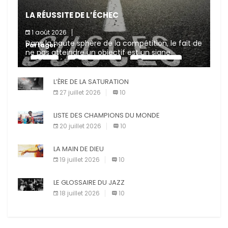
LA RÉUSSITE DE L’ÉCHEC
1 août 2026
Dans la haute sphère de la compétition, le fait de
Partager :
ne pas atteindre un objectif est un signe
d’incompétence et une source de sanctions
X
Facebook
Pinterest
diverses (avertissement, […]
L’ÈRE DE LA SATURATION
E-mail
Imprimer
27 juillet 2026
10
LISTE DES CHAMPIONS DU MONDE
20 juillet 2026
10
LA MAIN DE DIEU
19 juillet 2026
10
LE GLOSSAIRE DU JAZZ
18 juillet 2026
10