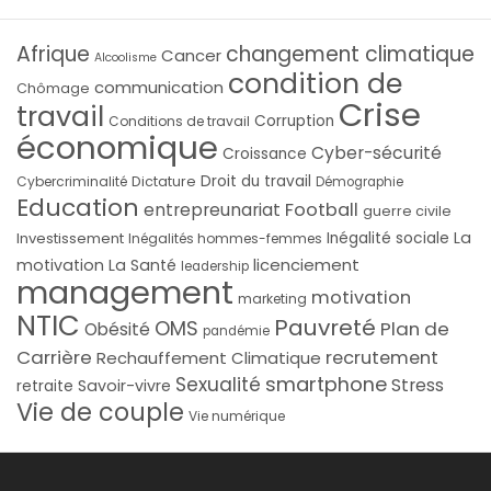
Afrique
changement climatique
Cancer
Alcoolisme
condition de
communication
Chômage
Crise
travail
Corruption
Conditions de travail
économique
Cyber-sécurité
Croissance
Droit du travail
Cybercriminalité
Dictature
Démographie
Education
Football
entrepreunariat
guerre civile
La
Investissement
Inégalité sociale
Inégalités hommes-femmes
licenciement
motivation
La Santé
leadership
management
motivation
marketing
NTIC
Pauvreté
OMS
Plan de
Obésité
pandémie
Carrière
recrutement
Rechauffement Climatique
smartphone
Sexualité
Stress
Savoir-vivre
retraite
Vie de couple
Vie numérique