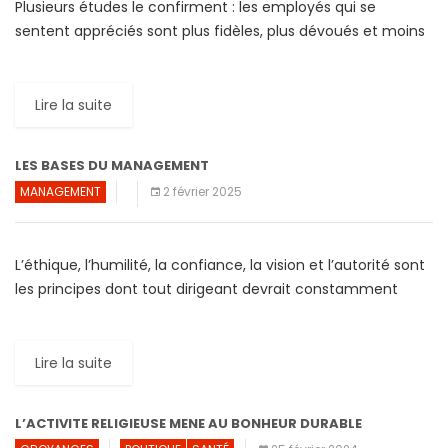
Plusieurs études le confirment : les employés qui se
sentent appréciés sont plus fidèles, plus dévoués et moins
susceptibles de démissionner ou prendre un congé
maladie. Un […]
Lire la suite
LES BASES DU MANAGEMENT
MANAGEMENT
2 février 2025
L’éthique, l’humilité, la confiance, la vision et l’autorité sont
les principes dont tout dirigeant devrait constamment
faire preuve dans l’exercice de sa charge. ÉTHIQUE
L’entreprise, aujourd’hui, […]
Lire la suite
L’ACTIVITE RELIGIEUSE MENE AU BONHEUR DURABLE