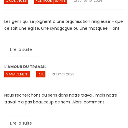
CROYANCES
POLITIQUE
SANTÉ
25 février 2024
Les gens qui se joignent à une organisation religieuse – que
ce soit une église, une synagogue ou une mosquée – ont
une meilleure santé mentale […]
Lire la suite
L’AMOUR DU TRAVAIL
MANAGEMENT
R.H.
1 mai 2023
Nous recherchons du sens dans notre travail, mais notre
travail n’a pas beaucoup de sens. Alors, comment
pouvons-nous trouver plus de sens dans notre travail? La
[…]
Lire la suite