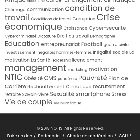
Cancer
Alcoolisme
condition de
communication
Chômage
Crise
travail
Corruption
Conditions de travail
économique
Cyber-sécurité
Croissance
Droit du travail
Cybercriminalité
Dictature
Démographie
Education
Football
entrepreunariat
guerre civile
La
Investissement
Inégalité sociale
Inégalités hommes-femmes
licenciement
motivation
La Santé
leadership
management
motivation
marketing
NTIC
Pauvreté
OMS
Plan de
Obésité
pandémie
Carrière
recrutement
Rechauffement Climatique
smartphone
Sexualité
Stress
Savoir-vivre
retraite
Vie de couple
Vie numérique
© 2018 NOTIS. All Rights Reserved.
Faire un don
Partenariat
Charte de modération
CGU