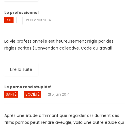
Le professionnel
R.H.
13 août 2014
La vie professionnelle est heureusement régie par des
règles écrites (Convention collective, Code du travail,
contrat de travail, règlement intérieur, circulaires…) et des
usages, sans lesquelles […]
Lire la suite
Le porno rend stupide!
SANTÉ
SOCIÉTÉ
5 juin 2014
Après une étude affirmant que regarder assidument des
films pornos peut rendre aveugle, voilà une autre étude qui