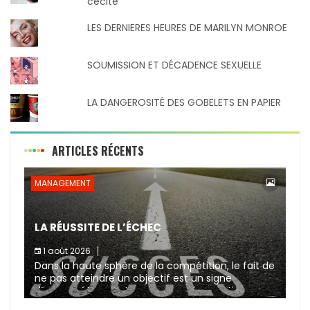
cécité
LES DERNIERES HEURES DE MARILYN MONROE
SOUMISSION ET DÉCADENCE SEXUELLE
LA DANGEROSITÉ DES GOBELETS EN PAPIER
ARTICLES RÉCENTS
MANAGEMENT
LA RÉUSSITE DE L’ÉCHEC
1 août 2026
Dans la haute sphère de la compétition, le fait de
ne pas atteindre un objectif est un signe
d’incompétence et une source de sanctions
diverses (avertissement, […]