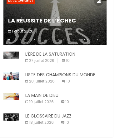
MANAGEMENT
LA RÉUSSITE DE L’ÉCHEC
1 août 2026
Dans la haute sphère de la compétition, le
fait de ne pas atteindre un objectif est un
signe d’incompétence et une source de
L’ÈRE DE LA SATURATION
sanctions diverses (avertissement, […]
27 juillet 2026
10
LISTE DES CHAMPIONS DU MONDE
20 juillet 2026
10
LA MAIN DE DIEU
19 juillet 2026
10
LE GLOSSAIRE DU JAZZ
18 juillet 2026
10