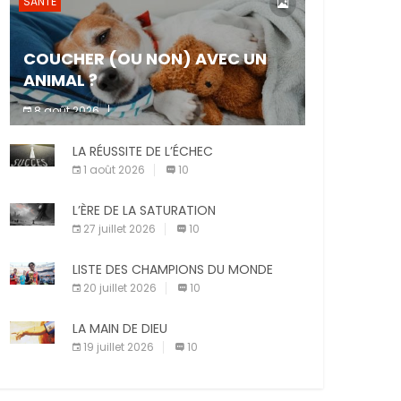
SANTÉ
COUCHER (OU NON) AVEC UN
ANIMAL ?
8 août 2026
Dormir ou non avec son animal de
LA RÉUSSITE DE L’ÉCHEC
compagnie est un sujet très controversé.
Les adeptes affirment que la présence de
1 août 2026
10
leur compagnon à quatre pattes les […]
L’ÈRE DE LA SATURATION
27 juillet 2026
10
LISTE DES CHAMPIONS DU MONDE
20 juillet 2026
10
LA MAIN DE DIEU
19 juillet 2026
10