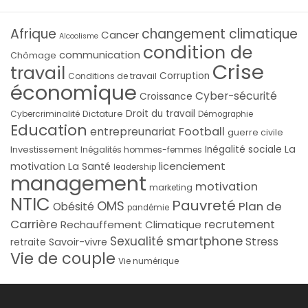
Afrique
changement climatique
Cancer
Alcoolisme
condition de
communication
Chômage
Crise
travail
Corruption
Conditions de travail
économique
Cyber-sécurité
Croissance
Droit du travail
Cybercriminalité
Dictature
Démographie
Education
Football
entrepreunariat
guerre civile
La
Investissement
Inégalité sociale
Inégalités hommes-femmes
licenciement
motivation
La Santé
leadership
management
motivation
marketing
NTIC
Pauvreté
OMS
Plan de
Obésité
pandémie
Carrière
recrutement
Rechauffement Climatique
smartphone
Sexualité
Stress
Savoir-vivre
retraite
Vie de couple
Vie numérique