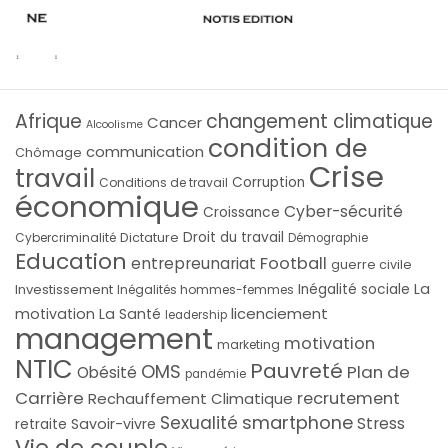
Afrique
changement climatique
Cancer
Alcoolisme
condition de
communication
Chômage
Crise
travail
Corruption
Conditions de travail
économique
Cyber-sécurité
Croissance
Droit du travail
Cybercriminalité
Dictature
Démographie
Education
Football
entrepreunariat
guerre civile
La
Investissement
Inégalité sociale
Inégalités hommes-femmes
licenciement
motivation
La Santé
leadership
management
motivation
marketing
NTIC
Pauvreté
OMS
Plan de
Obésité
pandémie
Carrière
recrutement
Rechauffement Climatique
smartphone
Sexualité
Stress
Savoir-vivre
retraite