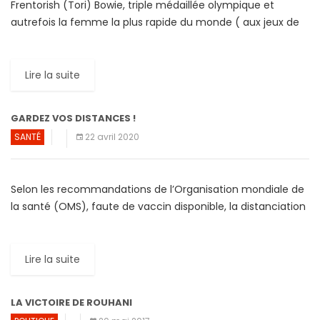
Frentorish (Tori) Bowie, triple médaillée olympique et
autrefois la femme la plus rapide du monde ( aux jeux de
Londres de 2017 ), est décédée, le […]
Lire la suite
GARDEZ VOS DISTANCES !
SANTÉ
22 avril 2020
Selon les recommandations de l’Organisation mondiale de
la santé (OMS), faute de vaccin disponible, la distanciation
sociale est un élément essentiel dans la lutte mondiale
contre […]
Lire la suite
LA VICTOIRE DE ROUHANI