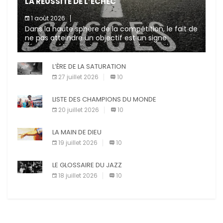
LA RÉUSSITE DE L’ÉCHEC
1 août 2026
Dans la haute sphère de la compétition, le fait de
ne pas atteindre un objectif est un signe
d’incompétence et une source de sanctions
diverses (avertissement, […]
L’ÈRE DE LA SATURATION
27 juillet 2026
10
LISTE DES CHAMPIONS DU MONDE
20 juillet 2026
10
LA MAIN DE DIEU
19 juillet 2026
10
LE GLOSSAIRE DU JAZZ
18 juillet 2026
10