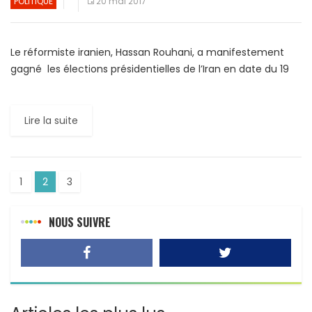
POLITIQUE
20 mai 2017
Le réformiste iranien, Hassan Rouhani, a manifestement
gagné les élections présidentielles de l’Iran en date du 19
mai 2017, selon les résultats officiels. Avec près de […]
Lire la suite
1
2
3
NOUS SUIVRE