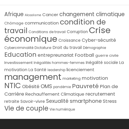
Afrique
changement climatique
Cancer
Alcoolisme
condition de
communication
Chômage
Crise
travail
Corruption
Conditions de travail
économique
Cyber-sécurité
Croissance
Droit du travail
Cybercriminalité
Dictature
Démographie
Education
Football
entrepreunariat
guerre civile
La
Investissement
Inégalité sociale
Inégalités hommes-femmes
licenciement
motivation
La Santé
leadership
management
motivation
marketing
NTIC
Pauvreté
OMS
Plan de
Obésité
pandémie
Carrière
recrutement
Rechauffement Climatique
smartphone
Sexualité
Stress
Savoir-vivre
retraite
Vie de couple
Vie numérique