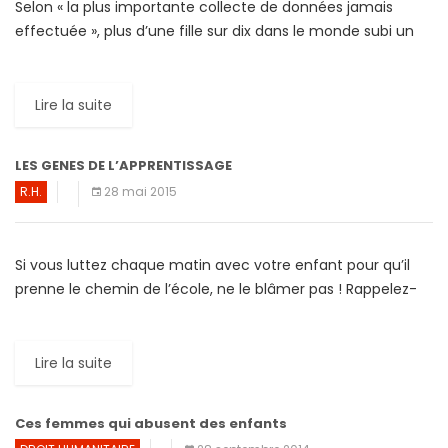
Selon « la plus importante collecte de données jamais
effectuée », plus d’une fille sur dix dans le monde subi un
viol ou une agression sexuelle […]
Lire la suite
LES GENES DE L’APPRENTISSAGE
R.H.
28 mai 2015
Si vous luttez chaque matin avec votre enfant pour qu’il
prenne le chemin de l’école, ne le blâmer pas ! Rappelez-
vous de votre cursus scolaire et découvririez que […]
Lire la suite
Ces femmes qui abusent des enfants