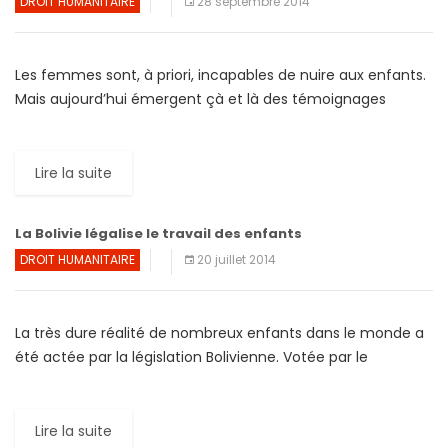
DROIT HUMANITAIRE
28 septembre 2014
Les femmes sont, à priori, incapables de nuire aux enfants.
Mais aujourd’hui émergent çà et là des témoignages
d’enfance marquée par la violence physique et sexuelle […]
Lire la suite
La Bolivie légalise le travail des enfants
DROIT HUMANITAIRE
20 juillet 2014
La très dure réalité de nombreux enfants dans le monde a
été actée par la législation Bolivienne. Votée par le
Parlement puis promulguée par le gouvernement Bolivien,
[…]
Lire la suite