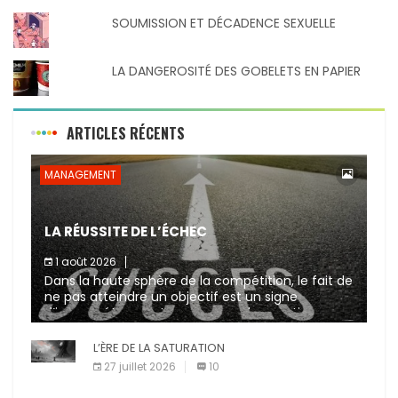
SOUMISSION ET DÉCADENCE SEXUELLE
LA DANGEROSITÉ DES GOBELETS EN PAPIER
ARTICLES RÉCENTS
MANAGEMENT
LA RÉUSSITE DE L’ÉCHEC
1 août 2026
Dans la haute sphère de la compétition, le fait de
ne pas atteindre un objectif est un signe
d’incompétence et une source de sanctions
diverses (avertissement, […]
L’ÈRE DE LA SATURATION
27 juillet 2026
10