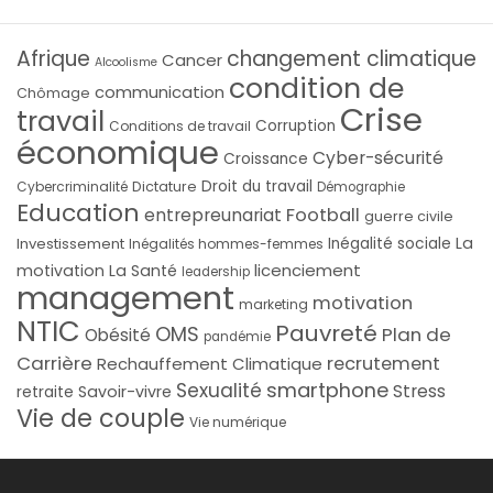
Afrique
changement climatique
Cancer
Alcoolisme
condition de
communication
Chômage
Crise
travail
Corruption
Conditions de travail
économique
Cyber-sécurité
Croissance
Droit du travail
Cybercriminalité
Dictature
Démographie
Education
Football
entrepreunariat
guerre civile
La
Investissement
Inégalité sociale
Inégalités hommes-femmes
licenciement
motivation
La Santé
leadership
management
motivation
marketing
NTIC
Pauvreté
OMS
Plan de
Obésité
pandémie
Carrière
recrutement
Rechauffement Climatique
smartphone
Sexualité
Stress
Savoir-vivre
retraite
Vie de couple
Vie numérique