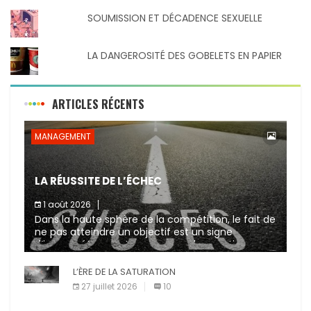
SOUMISSION ET DÉCADENCE SEXUELLE
LA DANGEROSITÉ DES GOBELETS EN PAPIER
ARTICLES RÉCENTS
MANAGEMENT
LA RÉUSSITE DE L’ÉCHEC
1 août 2026
Dans la haute sphère de la compétition, le fait de
ne pas atteindre un objectif est un signe
d’incompétence et une source de sanctions
diverses (avertissement, […]
L’ÈRE DE LA SATURATION
27 juillet 2026
10