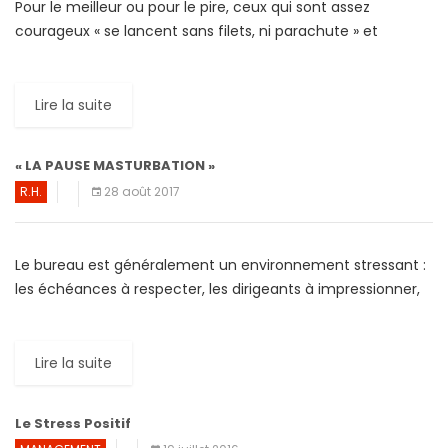
Pour le meilleur ou pour le pire, ceux qui sont assez
courageux « se lancent sans filets, ni parachute » et
finissent par avoir gain de cause. Ils […]
Lire la suite
« LA PAUSE MASTURBATION »
R.H.
28 août 2017
Le bureau est généralement un environnement stressant :
les échéances à respecter, les dirigeants à impressionner,
les objectifs à atteindre, les collègues à dépasser… Il
semble donc […]
Lire la suite
Le Stress Positif