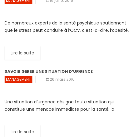
MANAGEMENT
19 juillet 2016
De nombreux experts de la santé psychique soutiennent
que le stress peut conduire à l’OCV, c’est-à-dire, l’obésité,
le cancer et le vieillissement prématuré. Mais pour d’autres
[…]
Lire la suite
SAVOIR GERER UNE SITUATION D’URGENCE
MANAGEMENT
26 mars 2016
Une situation d’urgence désigne toute situation qui
constitue une menace immédiate pour la santé, la
sécurité, la propriété ou l’environnement d’une personne.
Dans un monde de […]
Lire la suite